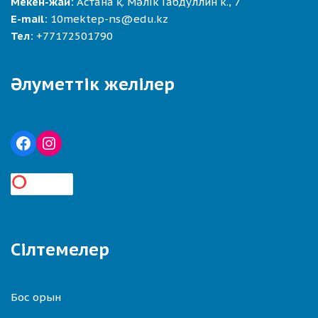
Мекен-жай:
Астана қ. Мәлік Габдуллин к., 7
E-mail:
10mektep-ns@edu.kz
Тел:
+77172501790
Әлуметтік желілер
Сілтемелер
Бос орын