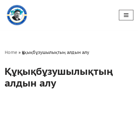
Skip
to
content
Home
»
Құқықбұзушылықтың алдын алу
Құқықбұзушылықтың
алдын алу