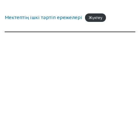
Мектептің ішкі тәртіп ережелері
Жүктеу