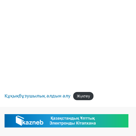
Құқықбұзушылық алдын алу
Жүктеу