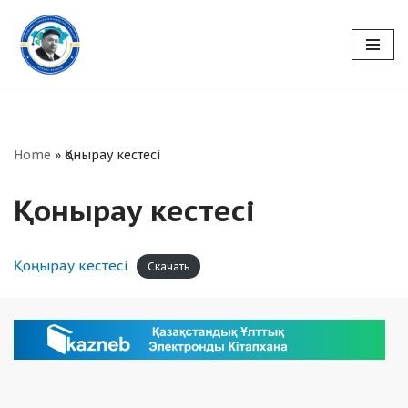
Skip
to
content
Home
»
Қонырау кестесі
Қонырау кестесі
Қоңырау кестесі
Скачать