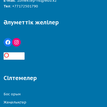
E-mail:
10mektep-ns@edu.kz
Тел:
+77172501790
Әлуметтік желілер
Сілтемелер
Бос орын
Жаңалықтар