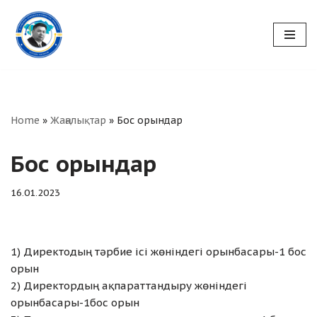
Skip
to
content
Home
»
Жаңалықтар
»
Бос орындар
Бос орындар
16.01.2023
1) Директодың тәрбие ісі жөніндегі орынбасары-1 бос
орын
2) Директордың ақпараттандыру жөніндегі
орынбасары-1бос орын