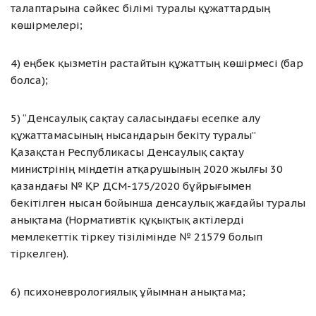
талаптарына сәйкес білімі туралы құжаттардың
көшірмелері;
4) еңбек қызметін растайтын құжаттың көшірмесі (бар
болса);
5) “Денсаулық сақтау саласындағы есепке алу
құжаттамасының нысандарын бекіту туралы”
Қазақстан Республикасы Денсаулық сақтау
министрінің міндетін атқарушының 2020 жылғы 30
қазандағы № ҚР ДСМ-175/2020 бұйрығымен
бекітілген нысан бойынша денсаулық жағдайы туралы
анықтама (Нормативтік құқықтық актілерді
мемлекеттік тіркеу тізілімінде № 21579 болып
тіркелген).
6) психоневрологиялық ұйымнан анықтама;