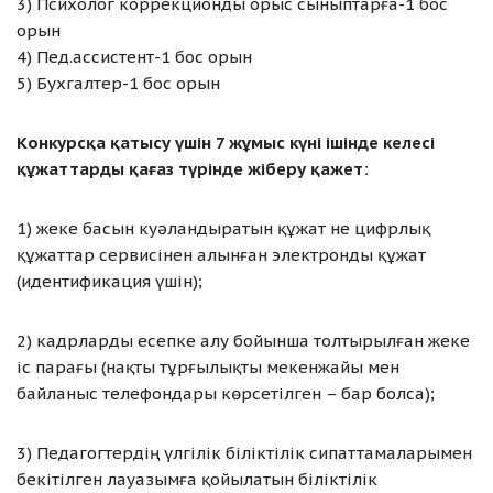
3) Психолог коррекционды орыс сыныптарға-1 бос
орын
4) Пед.ассистент-1 бос орын
5) Бухгалтер-1 бос орын
Конкурсқа қатысу үшін 7 жұмыс күні ішінде келесі
құжаттарды қағаз түрінде жіберу қажет:
1) жеке басын куәландыратын құжат не цифрлық
құжаттар сервисінен алынған электронды құжат
(идентификация үшін);
2) кадрларды есепке алу бойынша толтырылған жеке
іс парағы (нақты тұрғылықты мекенжайы мен
байланыс телефондары көрсетілген – бар болса);
3) Педагогтердің үлгілік біліктілік сипаттамаларымен
бекітілген лауазымға қойылатын біліктілік