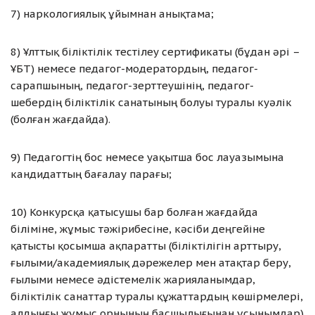
7) наркологиялық ұйымнан анықтама;
8) Ұлттық біліктілік тестілеу сертификаты (бұдан әрі –
ҰБТ) немесе педагог-модератордың, педагог-
сарапшының, педагог-зерттеушінің, педагог-
шебердің біліктілік санатының болуы туралы куәлік
(болған жағдайда).
9) Педагогтің бос немесе уақытша бос лауазымына
кандидаттың бағалау парағы;
10) Конкурсқа қатысушы бар болған жағдайда
біліміне, жұмыс тәжірибесіне, кәсіби деңгейіне
қатысты қосымша ақпаратты (біліктілігін арттыру,
ғылыми/академиялық дәрежелер мен атақтар беру,
ғылыми немесе әдістемелік жарияланымдар,
біліктілік санаттар туралы құжаттардың көшірмелері,
алдыңғы жұмыс орнының басшылығынан ұсынымдар)