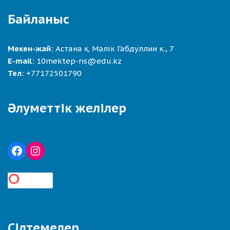
Байланыс
Мекен-жай:
Астана қ. Мәлік Габдуллин к., 7
E-mail:
10mektep-ns@edu.kz
Тел:
+77172501790
Әлуметтік желілер
Сілтемелер