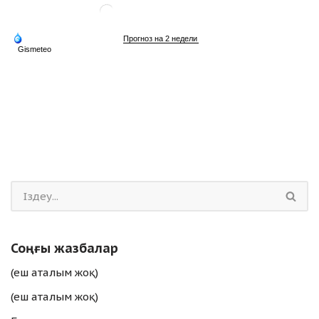
Соңғы жазбалар
(еш аталым жоқ)
(еш аталым жоқ)