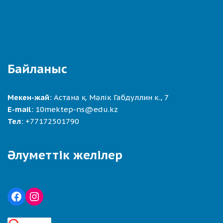
Байланыс
Мекен-жай:
Астана қ. Мәлік Габдуллин к., 7
E-mail:
10mektep-ns@edu.kz
Тел:
+77172501790
Әлуметтік желілер