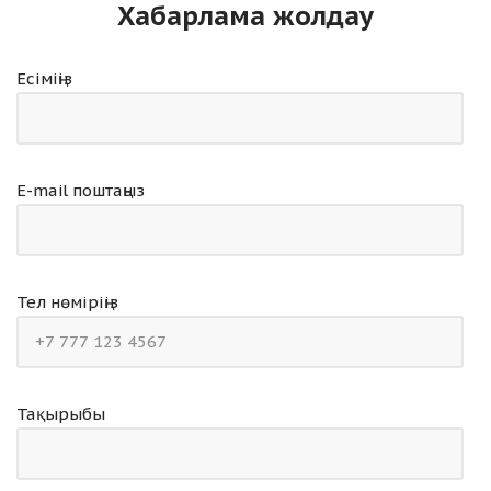
Хабарлама жолдау
Есіміңіз
E-mail поштаңыз
Тел нөміріңіз
Тақырыбы