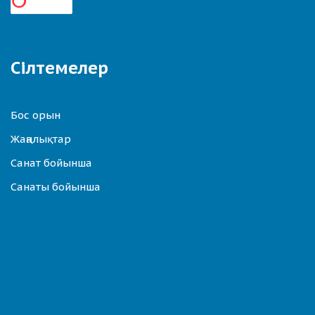
Сілтемелер
Бос орын
Жаңалықтар
Санат бойынша
Санаты бойынша