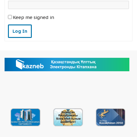
Keep me signed in
Log In