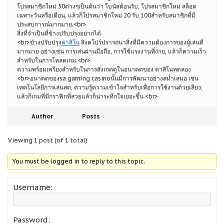
โปรสมาชิกใหม่ 50ต่างๆเป็นต้นว่า โบนัสต้อนรับ, โปรสมาชิกใหม่ สล็อต
เฉพาะวันหรือเดือน, แล้วก็โปรสมาชิกใหม่ 20 รับ 100สำหรับสมาชิกที่มี
ประสบการณ์มากมาย.<br>
สิ่งที่จำเป็นที่ข้างปรับปรุงอยากได้
<br>ข้างปรับปรุง
คาสิโน
สิงคโปร์ปรารถนาสิ่งที่มีความต้องการของผู้เล่นที่
มากมาย อย่างเช่น การเล่นผ่านมือถือ, การใช้แรงงานที่ง่าย, แล้วก็ความเร็ว
สำหรับในการโหลดเกม.<br>
ความพร้อมเพรียงสำหรับในการสังเกตดูในอนาคตของ คาสิโนทดลอง
<br>อนาคตของsa gaming casinoนั้นมีการพัฒนาอย่างสม่ำเสมอ เช่น
เทคโนโลยีการเล่นสด, ความรู้ความเข้าใจสำหรับเพื่อการใช้งานด้วยเสียง,
แล้วก็เกมที่มีกราฟิกที่สวยแล้วก็น่าระทึกใจเยอะขึ้น.<br>
Author
Posts
Viewing 1 post (of 1 total)
You must be logged in to reply to this topic.
Username:
Password: