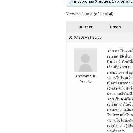
This topic has 0 replies, 1 voice, a
Viewing 1 post (of 1 total)
Author
Posts
01.07.2024 at 20:38
<br>คาสิโนออนไล
เอเย่นต์มีสิ่งที
ยิ่งกว่าเว็บไซต์
เยี่ยมที่สุด<br>
กระบวนการทำธุรก
Anonymous
<br>เว็บไซต์เว็บ
Inactive
เป็นการ ฝากถอนเ
เบิกเงินที่เร็วทัน
ฝากถอนเงินไม่มีอ
<br>เว็บคาสิโน 
เอเย่นต์ ทำให้เป
การฝากถอนเงิน
โบนัสรวมทั้งโปรส
<br>เว็บไซต์สมั
เหตุดังกล่าวผู้เ
ประจำ<br>