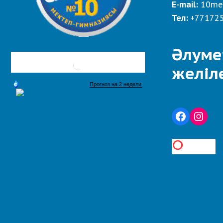
E-mail:
10me
Тел:
+77172
Әлуме
желіл