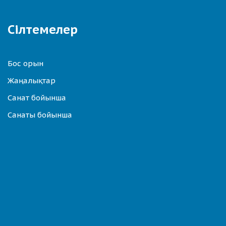
Сілтемелер
Бос орын
Жаңалықтар
Санат бойынша
Санаты бойынша