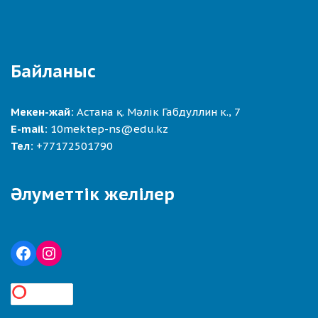
Байланыс
Мекен-жай:
Астана қ. Мәлік Габдуллин к., 7
E-mail:
10mektep-ns@edu.kz
Тел:
+77172501790
Әлуметтік желілер