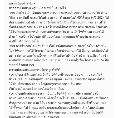
แล้วก็เรียบง่าย<br>
ฝากถอนเงินผ่าน ทรูมันนี่วอเลทเป็นอย่างไร
<br>เว็บไซต์เว็บเดิมพัน ของพวกเรา สามารถทำรายการฝากถอนเงิน ผ่าน
วิถีทาง ทรูมันนี่วอเลท ได้อย่าง สะดวก ด้วยเทคโนโลยีที่ล้ำยุค ในปี 2024 ได้
พัฒาแอพกระเป๋าตัง (กระเป๋าอิเล็กทรอนิกส์) มาให้ผู้เล่นสามารถ เอาไปใช้
ซื้อผลิตภัณฑ์ออนไลน์ ชำระค่าใช้จ่ายที่เป็นค่าบริการต่างๆแถมยังยังเอามา
ใช้ในลัษณะของการทำธุรกรรมด้านการเงิน ผ่าน เว็บไซต์ของพวกเราได้
ด้วย ก็เลยเป็น เว็บไซต์คาสิโนออนไลน์ ฝากถอนออโต้รองรับวอเลท<br>
คาสิโน คือ ระบบออโต้
<br>คาสิโนออนไลน์ อันดับ 1 เว็บไซต์พนันอันดับ 1 ของเมืองไทย เดิมพัน
โดยใช้ระบบ ออโต้ โดยจะเป็นเกม สล็อตฝากถอนออโต้ ที่สามารถเดิมพันได้
อย่าง สะดวก และก็เกมอื่นๆจากคาสิโนสิงคโปร์ มีอะไรบ้าง เช่นเดียวกัน เข้า
มาสัมผัสประสบการณ์การพนัน ที่มีรูปแบบการเล่นที่รู้เรื่องได้ง่าย แถมยังเป็น
ระบบที่ล้ำสมัย<br>
ความปลอดภัยและการบริการลูกค้าที่ดี
<br>เว็บคาสิโนออนไลน์ อันดับ 1ที่ดีจะมีระบบระเบียบความปลอดภัยที่
ล้ำยุค เพื่อปกป้องข้อมูลส่วนตัวของผู้เล่น และมีทีมงานบริการลูกค้าที่พร้อม
ให้คำปรึกษาและช่วยเหลือผู้เล่นทุกคนตลอด 1 วัน.<br>
เว็บไซต์เว็บเกมสล็อตออนไลน์ ที่ยอดเยี่ยม
<br>เว็บพนันสล็อต ของเรา เป็นเว็บไซต์ที่ผู้เล่นต่างมีความสนใจ เป็น
จำนวนมาก ด้วยแบบการเล่นที่เข้าใจได้ ไม่ซับซ้อน มีขั้นตอนสำหรับในการ
ทำธุรกรรมทางการเงิน ได้หลายแบบ รองรับทรูมันนี่วอเลท ซึ่งเป็นระบบออ
โต้ ทั้งหมด ไม่ว่าคุณจะพนัน เกมเกมสล็อตออนไลน์แตกง่าย ไหนรูปแบบ
ไหน ก็สามารถใช้ระบบ ออโต้ ได้ตลอดระยะเวลา แล้วก็ยังเป็นเว็บไซต์ที่
ปลอดภัย มีระบบระเบียบป้อมอาจ<br>