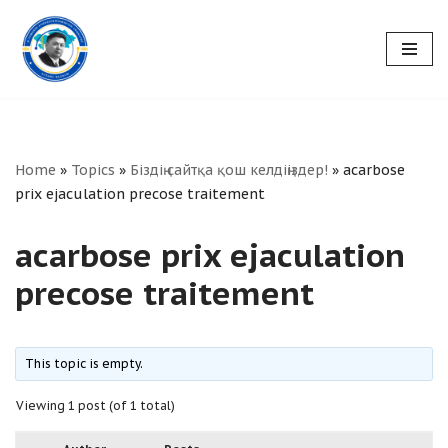
Skip
to
content
Home
»
Topics
»
Біздің сайтқа қош келдіңіздер!
»
acarbose
prix ejaculation precose traitement
acarbose prix ejaculation
precose traitement
This topic is empty.
Viewing 1 post (of 1 total)