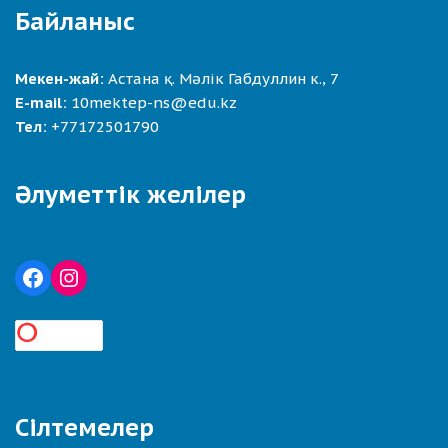
Байланыс
Мекен-жай:
Астана қ. Мәлік Габдуллин к., 7
E-mail:
10mektep-ns@edu.kz
Тел:
+77172501790
Әлуметтік желілер
Сілтемелер