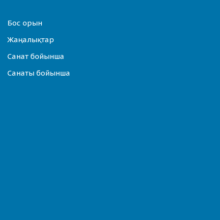
Бос орын
Жаңалықтар
Санат бойынша
Санаты бойынша