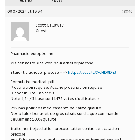
Author
Posts
09.07.2024 at 13:34
#8840
Scott Callaway
Guest
Pharmacie européenne
Visitez notre site web pour acheter precose
Etaient a acheter precose ==>
https://cutt.ly/XwND9Dh3
Formulaire medical: pill
Prescription requise: Aucune prescription requise
Disponibilité: In Stock!
Note 4,54 / 5 base sur 11475 votes d’utilisateurs
Prix bas pour des medicaments de haute qualite
Des pilules bonus et de gros rabais sur chaque commande
Seulement 100% qualite
traitement ejaculation precose lutter contre l ejaculation
precose
que faire contre l ejaculation precose medicament contre l