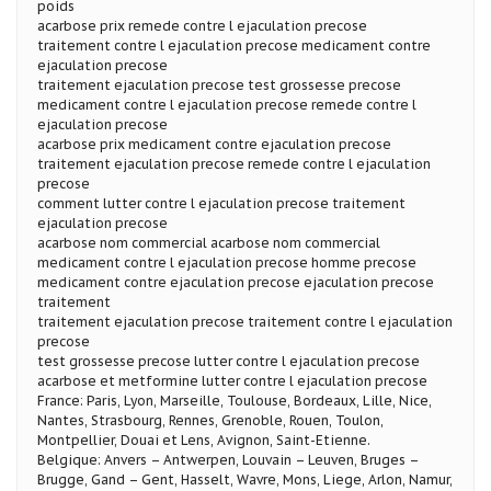
poids
acarbose prix remede contre l ejaculation precose
traitement contre l ejaculation precose medicament contre
ejaculation precose
traitement ejaculation precose test grossesse precose
medicament contre l ejaculation precose remede contre l
ejaculation precose
acarbose prix medicament contre ejaculation precose
traitement ejaculation precose remede contre l ejaculation
precose
comment lutter contre l ejaculation precose traitement
ejaculation precose
acarbose nom commercial acarbose nom commercial
medicament contre l ejaculation precose homme precose
medicament contre ejaculation precose ejaculation precose
traitement
traitement ejaculation precose traitement contre l ejaculation
precose
test grossesse precose lutter contre l ejaculation precose
acarbose et metformine lutter contre l ejaculation precose
France: Paris, Lyon, Marseille, Toulouse, Bordeaux, Lille, Nice,
Nantes, Strasbourg, Rennes, Grenoble, Rouen, Toulon,
Montpellier, Douai et Lens, Avignon, Saint-Etienne.
Belgique: Anvers – Antwerpen, Louvain – Leuven, Bruges –
Brugge, Gand – Gent, Hasselt, Wavre, Mons, Liege, Arlon, Namur,