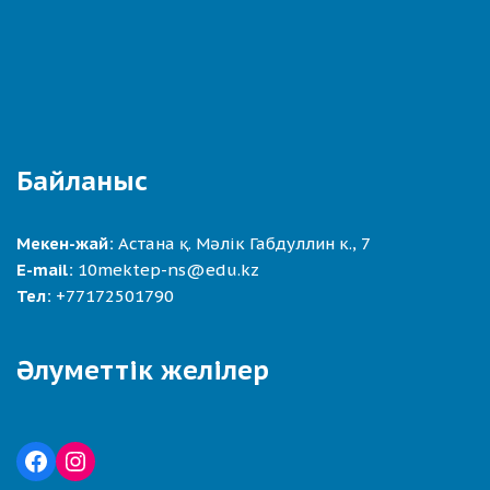
Байланыс
Мекен-жай:
Астана қ. Мәлік Габдуллин к., 7
E-mail:
10mektep-ns@edu.kz
Тел:
+77172501790
Әлуметтік желілер