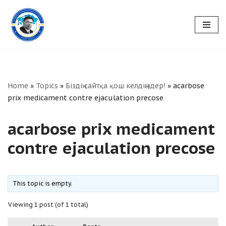
Skip
to
content
Home
»
Topics
»
Біздің сайтқа қош келдіңіздер!
»
acarbose
prix medicament contre ejaculation precose
acarbose prix medicament
contre ejaculation precose
This topic is empty.
Viewing 1 post (of 1 total)