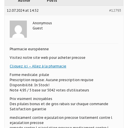
Author
Posts
12.07.2024 at 14:52
#12793
Anonymous
Guest
Pharmacie européenne
Visitez notre site web pour acheter precose
Cliquez ici – Allez à la pharmacie
Forme medicale: pilule
Prescription requise: Aucune prescription requise
Disponibilité: In Stock!
Note 4,95 / 5 base sur 5042 votes d’utilisateurs
Prix vraiment incroyables
Des pilules bonus et de gros rabais sur chaque commande
Satisfaction garantie
medicament contre ejaculation precose traitement contre l
ejaculation precose
remede contre l ejaculation precose medicament contre l