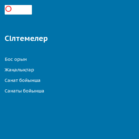
Сілтемелер
Бос орын
Жаңалықтар
Санат бойынша
Санаты бойынша