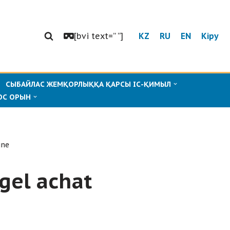
[bvi text=” “]
KZ
RU
EN
Кіру
СЫБАЙЛАС ЖЕМҚОРЛЫҚҚА ҚАРСЫ ІС-ҚИМЫЛ
ОС ОРЫН
gne
gel achat