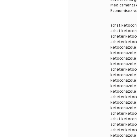
Medicaments d
Economisez vo
achat ketocon
achat ketocon
acheter ketoc
acheter ketoc
ketoconazole 
ketoconazole 
ketoconazole g
ketoconazole 
acheter ketoc
ketoconazole 
ketoconazole 
ketoconazole 
ketoconazole 
acheter ketoc
ketoconazole 
ketoconazole 
acheter ketoc
achat ketocon
acheter ketoc
acheter ketoc
ketoconazole 