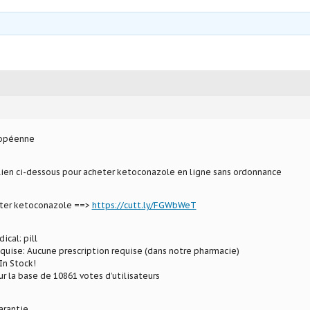
ropéenne
 lien ci-dessous pour acheter ketoconazole en ligne sans ordonnance
eter ketoconazole ==>
https://cutt.ly/FGWbWeT
ical: pill
equise: Aucune prescription requise (dans notre pharmacie)
In Stock!
ur la base de 10861 votes d’utilisateurs
arantie