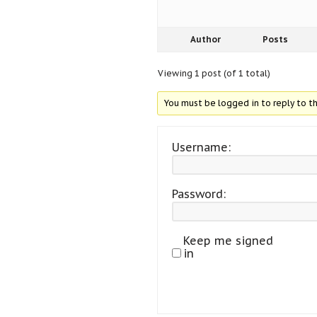
Author
Posts
Viewing 1 post (of 1 total)
You must be logged in to reply to th
Username:
Password:
Keep me signed
in