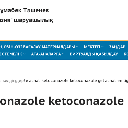
"Жұмабек Тәшенев
азия" шаруашылық
 ӨЗІН-ӨЗІ БАҒАЛАУ МАТЕРИАЛДАРЫ
МЕКТЕП
ЗАҢДАР
ІСТЕМЕЛІК
АТА-АНАЛАРҒА
ВИРТУАЛДЫ ҚАБЫЛДАУ
Б
ш келдіңіздер!
»
achat ketoconazole ketoconazole gel achat en li
conazole ketoconazole 