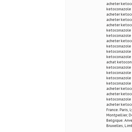
acheter ketoc
ketoconazole 
acheter ketoc
acheter ketoc
acheter ketoc
ketoconazole 
ketoconazole 
acheter ketoc
ketoconazole 
ketoconazole 
ketoconazole 
achat ketocon
ketoconazole 
ketoconazole 
ketoconazole g
ketoconazole 
acheter ketoc
acheter ketoc
ketoconazole 
acheter ketoc
France: Paris, 
Montpellier, D
Belgique: Anve
Bruxelles, Lim