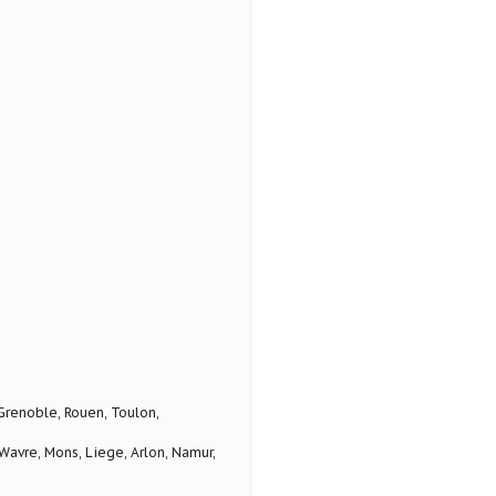
 Grenoble, Rouen, Toulon,
avre, Mons, Liege, Arlon, Namur,