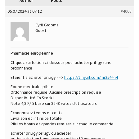
Author
Posts
06.07.2024 at 07:12
#4005
Cyril Grooms
Guest
Pharmacie européenne
Cliquez sur le lien ci-dessous pour acheter priligy sans
ordonnance
Etaient a acheter priligy -–>
https://tinyurl.com/mr2s44n4
Forme medicale: pilule
Ordonnance requise: Aucune prescription requise
Disponibilité: In Stock!
Note 4,89 / 5 base sur 8248 votes d’utilisateurs
Economisez temps et couts
Livraison et intimite totale
Pilules bonus et grandes remises sur chaque commande
acheter priligy priligy ou acheter
priligy achat en ligne acheter priligy 30 mg express