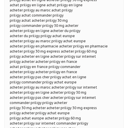
achat priligy en ligne achat priligy en ligne
acheter priligy au maroc achat priligy
priligy achat commander priligy
priligy achat acheter priligy 30 mg
priligy commander priligy 30 mg acheter
acheter priligy en ligne acheter du priligy
acheter du priligy priligy achat europe
acheter priligy au maroc priligy achat europe
acheter priligy en pharmacie acheter priligy en pharmacie
acheter priligy 30 mg express acheter priligy 60 mg
priligy acheter en ligne acheter priligy sur internet
priligy acheter acheter priligy en france
achat priligy en france priligy commander
acheter priligy acheter priligy en france
acheter priligy pas cher priligy achat en ligne
priligy commander priligy achat europe
acheter priligy au maroc acheter priligy sur internet
acheter priligy en ligne acheter priligy 30 mg
acheter priligy pas cher acheter priligy sur internet
commander priligy priligy acheter
priligy 30 mg acheter acheter priligy 30 mg express
priligy acheter priligy achat europe
priligy achat europe acheter priligy 60 mg
acheter priligy sur internet commander priligy