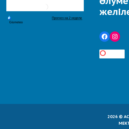
Әлуме
желіл
2026 © А
МЕК