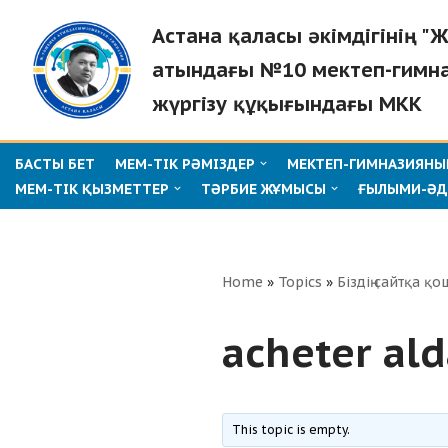
Астана қаласы әкімдігінің 
Skip
атындағы №10 мектеп-гимн
to
жүргізу құқығындағы МКК
content
БАСТЫ БЕТ
МЕМ-ТІК РӘМІЗДЕР
МЕКТЕП-ГИМНАЗИЯНЫҢ
МЕМ-ТІК ҚЫЗМЕТТЕР
ТӘРБИЕ ЖҰМЫСЫ
ҒЫЛЫМИ-ӘД
Home
»
Topics
»
Біздің сайтқа қо
acheter ald
This topic is empty.