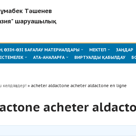
"Жұмабек Тәшенев
азия" шаруашылық
 ӨЗІН-ӨЗІ БАҒАЛАУ МАТЕРИАЛДАРЫ
МЕКТЕП
ЗАҢДАР
ІСТЕМЕЛІК
АТА-АНАЛАРҒА
ВИРТУАЛДЫ ҚАБЫЛДАУ
Б
ш келдіңіздер!
»
acheter aldactone acheter aldactone en ligne
actone acheter aldact