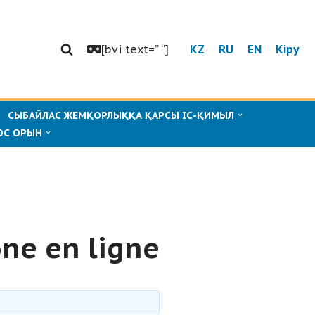
[bvi text=” “]
KZ
RU
EN
Кіру
СЫБАЙЛАС ЖЕМҚОРЛЫҚҚА ҚАРСЫ ІС-ҚИМЫЛ
ОС ОРЫН
one en ligne