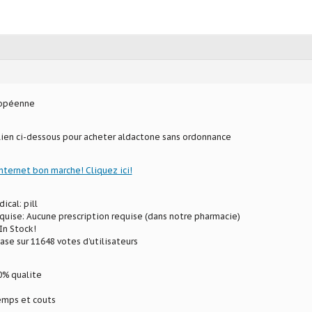
ropéenne
 lien ci-dessous pour acheter aldactone sans ordonnance
internet bon marche! Cliquez ici!
ical: pill
uise: Aucune prescription requise (dans notre pharmacie)
In Stock!
ase sur 11648 votes d’utilisateurs
% qualite
mps et couts