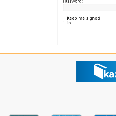
Password:
Keep me signed
in