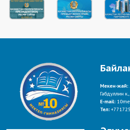
Байла
Мекен-жай:
Габдуллин к.,
E-mail:
10me
Тел:
+77172