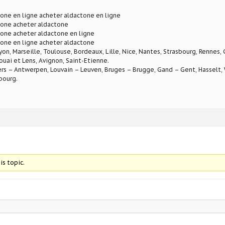
one en ligne acheter aldactone en ligne
tone acheter aldactone
one acheter aldactone en ligne
one en ligne acheter aldactone
Lyon, Marseille, Toulouse, Bordeaux, Lille, Nice, Nantes, Strasbourg, Rennes,
ouai et Lens, Avignon, Saint-Etienne.
rs – Antwerpen, Louvain – Leuven, Bruges – Brugge, Gand – Gent, Hasselt, W
bourg.
is topic.