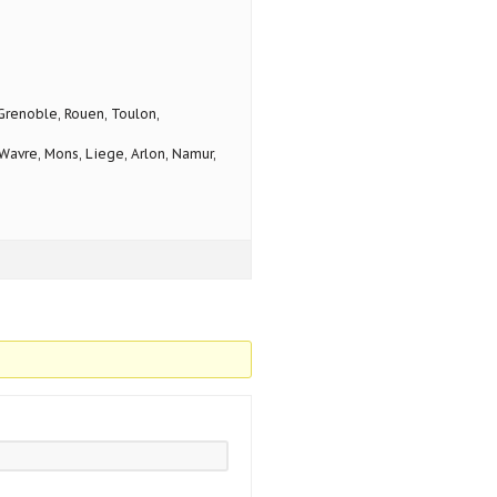
 Grenoble, Rouen, Toulon,
avre, Mons, Liege, Arlon, Namur,