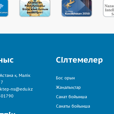
ныс
Сілтемелер
Астана қ. Мәлік
Бос орын
 7
Жаңалықтар
ktep-ns@edu.kz
501790
Санат бойынша
Санаты бойынша