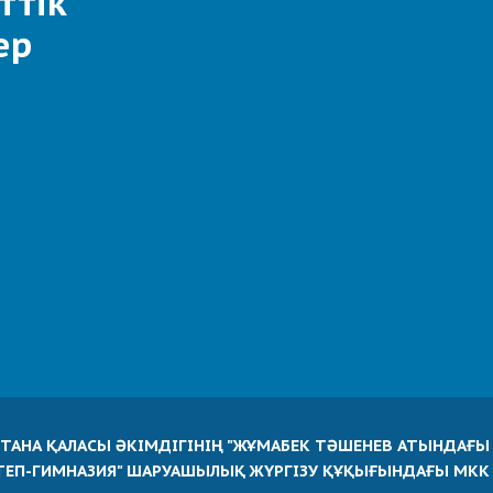
ттік
ер
СТАНА ҚАЛАСЫ ӘКІМДІГІНІҢ "ЖҰМАБЕК ТӘШЕНЕВ АТЫНДАҒЫ
ТЕП-ГИМНАЗИЯ" ШАРУАШЫЛЫҚ ЖҮРГІЗУ ҚҰҚЫҒЫНДАҒЫ МКК