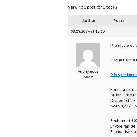
Viewing 1 post (of 1 total)
Author
Posts
08.09.2024 at 12:13
Pharmacie eu
Cliquez sur le
Anonymous
Prix speciaux 
Guest
Formulaire med
Ordonnance req
Disponibilité: 
Note 4,73 / 5 b
Seulement 100
Envoie rapide
Economisez te