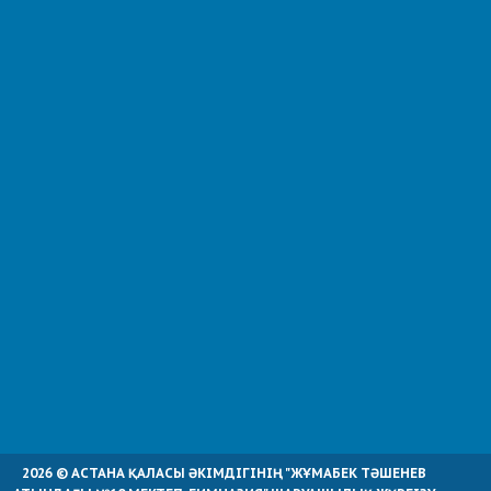
2026 © АСТАНА ҚАЛАСЫ ӘКІМДІГІНІҢ "ЖҰМАБЕК ТӘШЕНЕВ