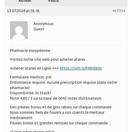
Author
Posts
13.07.2024 at 01:41
#13334
Anonymous
Guest
Pharmacie européenne
Visitez notre site web pour acheter atarax
Acheter atarax en ligne ==>
https://cutt.ly/M8MIBdv
Formulaire medical: pill
Ordonnance requise: Aucune prescription requise (dans notre
pharmacie)
Disponibilité: In Stock!
Note 4,80 / 5 sur la base de 6042 votes d’utilisateurs
Des pilules bonus et de gros rabais sur chaque commande
Nous sommes fiers de fournir a nos clients le meilleur
medicament
Pilules bonus et grandes remises sur chaque commande
atarax achat atarax achat