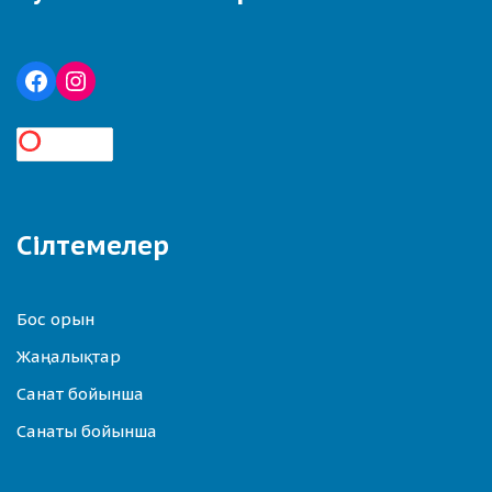
Сілтемелер
Бос орын
Жаңалықтар
Санат бойынша
Санаты бойынша