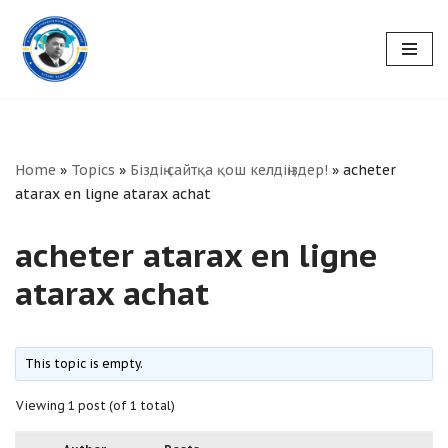
Skip
to
content
Home
»
Topics
»
Біздің сайтқа қош келдіңіздер!
»
acheter
atarax en ligne atarax achat
acheter atarax en ligne
atarax achat
This topic is empty.
Viewing 1 post (of 1 total)