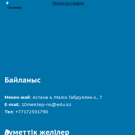
Байланыс
Мекен-жай:
Астана қ. Мәлік Габдуллин к., 7
E-mail:
10mektep-ns@edu.kz
Тел:
+77172501790
Әлуметтік желілер