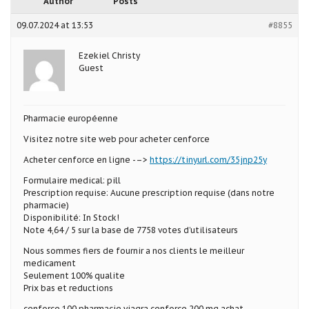
Author
Posts
09.07.2024 at 13:53
#8855
Ezekiel Christy
Guest
Pharmacie européenne
Visitez notre site web pour acheter cenforce
Acheter cenforce en ligne -–>
https://tinyurl.com/35jnp25y
Formulaire medical: pill
Prescription requise: Aucune prescription requise (dans notre
pharmacie)
Disponibilité: In Stock!
Note 4,64 / 5 sur la base de 7758 votes d’utilisateurs
Nous sommes fiers de fournir a nos clients le meilleur
medicament
Seulement 100% qualite
Prix bas et reductions
cenforce 100 pharmacie viagra cenforce 200 mg achat