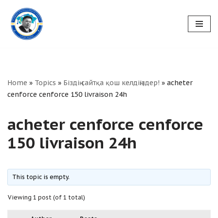
Skip
to
content
Home
»
Topics
»
Біздің сайтқа қош келдіңіздер!
»
acheter
cenforce cenforce 150 livraison 24h
acheter cenforce cenforce
150 livraison 24h
This topic is empty.
Viewing 1 post (of 1 total)