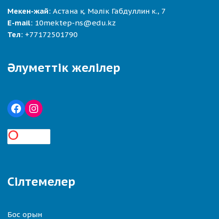
Мекен-жай:
Астана қ. Мәлік Габдуллин к., 7
E-mail:
10mektep-ns@edu.kz
Тел:
+77172501790
Әлуметтік желілер
Сілтемелер
Бос орын