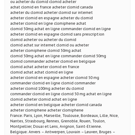
ou acheter du clomid clomid acheter
achat clomid en france acheter clomid canada
acheter du clomid acheter clomid sur internet
acheter clomid en espagne acheter du clomid
acheter clomid en ligne clomiphene achat
clomid 50mg achat en ligne commander clomid en ligne
acheter clomid en espagne clomid sans prescription
clomid acheter ou acheter du clomid
clomid achat sur internet clomid ou acheter
acheter clomiphene clomid 50mg achat
clomid 50mg achat en ligne commander clomid 50mg
clomid commander acheter clomid en belgique
clomid achat acheter clomid en france
clomid achat achat clomid en ligne
acheter clomid en espagne acheter clomid 50 mg
commander clomid en ligne clomid commander
acheter clomid 100mg acheter du clomid
commander clomid en ligne clomid 50 mg achat en ligne
clomid acheter clomid achat en ligne
acheter clomid en belgique acheter clomid canada
acheter clomiphene acheter clomiphene
France: Paris, Lyon, Marseille, Toulouse, Bordeaux, Lille, Nice,
Nantes, Strasbourg, Rennes, Grenoble, Rouen, Toulon,
Montpellier, Douai et Lens, Avignon, Saint-Etienne.
Belgique: Anvers – Antwerpen, Louvain – Leuven, Bruges –