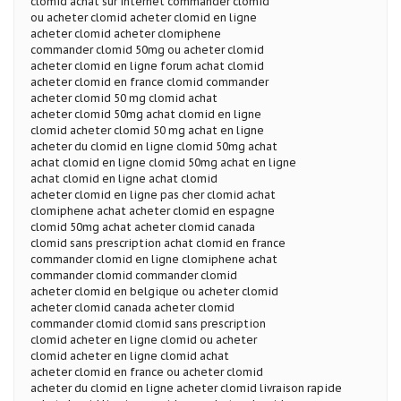
clomid achat sur internet commander clomid
ou acheter clomid acheter clomid en ligne
acheter clomid acheter clomiphene
commander clomid 50mg ou acheter clomid
acheter clomid en ligne forum achat clomid
acheter clomid en france clomid commander
acheter clomid 50 mg clomid achat
acheter clomid 50mg achat clomid en ligne
clomid acheter clomid 50 mg achat en ligne
acheter du clomid en ligne clomid 50mg achat
achat clomid en ligne clomid 50mg achat en ligne
achat clomid en ligne achat clomid
acheter clomid en ligne pas cher clomid achat
clomiphene achat acheter clomid en espagne
clomid 50mg achat acheter clomid canada
clomid sans prescription achat clomid en france
commander clomid en ligne clomiphene achat
commander clomid commander clomid
acheter clomid en belgique ou acheter clomid
acheter clomid canada acheter clomid
commander clomid clomid sans prescription
clomid acheter en ligne clomid ou acheter
clomid acheter en ligne clomid achat
acheter clomid en france ou acheter clomid
acheter du clomid en ligne acheter clomid livraison rapide