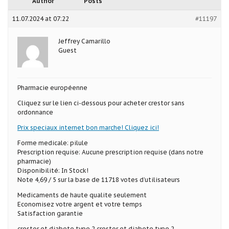
Author
Posts
11.07.2024 at 07:22
#11197
Jeffrey Camarillo
Guest
Pharmacie européenne
Cliquez sur le lien ci-dessous pour acheter crestor sans
ordonnance
Prix speciaux internet bon marche! Cliquez ici!
Forme medicale: pilule
Prescription requise: Aucune prescription requise (dans notre
pharmacie)
Disponibilité: In Stock!
Note 4,69 / 5 sur la base de 11718 votes d’utilisateurs
Medicaments de haute qualite seulement
Economisez votre argent et votre temps
Satisfaction garantie
crestor et diabete type 2 crestor et diabete type 2