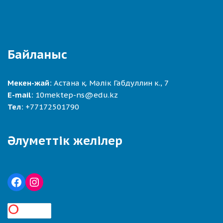
Байланыс
Мекен-жай:
Астана қ. Мәлік Габдуллин к., 7
E-mail:
10mektep-ns@edu.kz
Тел:
+77172501790
Әлуметтік желілер