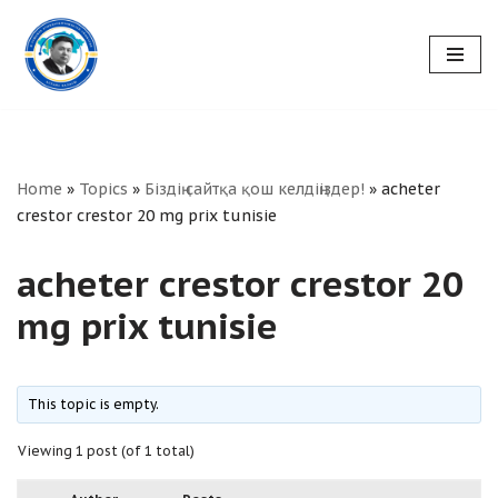
Skip
to
content
Home
»
Topics
»
Біздің сайтқа қош келдіңіздер!
»
acheter
crestor crestor 20 mg prix tunisie
acheter crestor crestor 20
mg prix tunisie
This topic is empty.
Viewing 1 post (of 1 total)