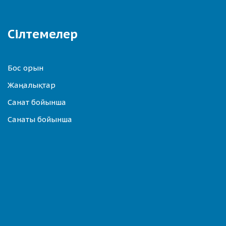
Сілтемелер
Бос орын
Жаңалықтар
Санат бойынша
Санаты бойынша