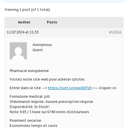
Viewing 1 post (of 1 total)
Author
Posts
12.07.2024 at 11:33
#12616
Anonymous
Guest
Pharmacie européenne
Visitez notre site web pour acheter cytotec
Entrer dans le site —>
https://cutt.ly/wwp8Ofd3
<— cliquez ici
Formulaire medical: pill
Ordonnance requise: Aucune prescription requise
Disponibilité: In Stock!
Note 4,93 / 5 base sur 6740 votes d’utilisateurs
Paiement securise
Economisez temps et couts