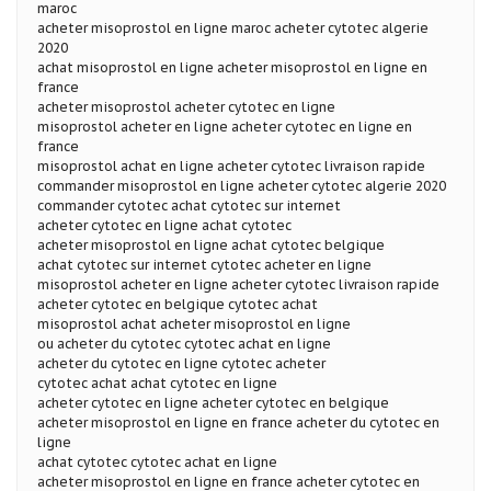
maroc
acheter misoprostol en ligne maroc acheter cytotec algerie
2020
achat misoprostol en ligne acheter misoprostol en ligne en
france
acheter misoprostol acheter cytotec en ligne
misoprostol acheter en ligne acheter cytotec en ligne en
france
misoprostol achat en ligne acheter cytotec livraison rapide
commander misoprostol en ligne acheter cytotec algerie 2020
commander cytotec achat cytotec sur internet
acheter cytotec en ligne achat cytotec
acheter misoprostol en ligne achat cytotec belgique
achat cytotec sur internet cytotec acheter en ligne
misoprostol acheter en ligne acheter cytotec livraison rapide
acheter cytotec en belgique cytotec achat
misoprostol achat acheter misoprostol en ligne
ou acheter du cytotec cytotec achat en ligne
acheter du cytotec en ligne cytotec acheter
cytotec achat achat cytotec en ligne
acheter cytotec en ligne acheter cytotec en belgique
acheter misoprostol en ligne en france acheter du cytotec en
ligne
achat cytotec cytotec achat en ligne
acheter misoprostol en ligne en france acheter cytotec en