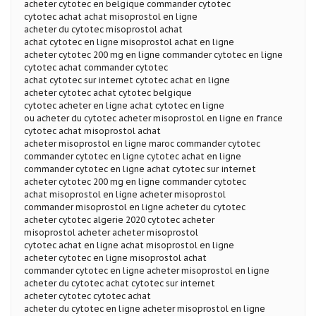
acheter cytotec en belgique commander cytotec
cytotec achat achat misoprostol en ligne
acheter du cytotec misoprostol achat
achat cytotec en ligne misoprostol achat en ligne
acheter cytotec 200 mg en ligne commander cytotec en ligne
cytotec achat commander cytotec
achat cytotec sur internet cytotec achat en ligne
acheter cytotec achat cytotec belgique
cytotec acheter en ligne achat cytotec en ligne
ou acheter du cytotec acheter misoprostol en ligne en france
cytotec achat misoprostol achat
acheter misoprostol en ligne maroc commander cytotec
commander cytotec en ligne cytotec achat en ligne
commander cytotec en ligne achat cytotec sur internet
acheter cytotec 200 mg en ligne commander cytotec
achat misoprostol en ligne acheter misoprostol
commander misoprostol en ligne acheter du cytotec
acheter cytotec algerie 2020 cytotec acheter
misoprostol acheter acheter misoprostol
cytotec achat en ligne achat misoprostol en ligne
acheter cytotec en ligne misoprostol achat
commander cytotec en ligne acheter misoprostol en ligne
acheter du cytotec achat cytotec sur internet
acheter cytotec cytotec achat
acheter du cytotec en ligne acheter misoprostol en ligne