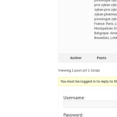
posologie zyb
prix zyban zyb
zyban prix zy
zyban pharmac
posologie zyb
France: Paris, 
Montpellier, D
Belgique: Anve
Bruxelles, Lim
Author
Posts
Viewing 1 post (of 1 total)
You must be logged in to reply to th
Username:
Password: