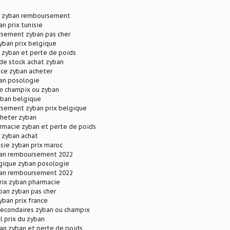
r zyban remboursement
an prix tunisie
sement zyban pas cher
yban prix belgique
 zyban et perte de poids
de stock achat zyban
nce zyban acheter
ban posologie
e champix ou zyban
yban belgique
sement zyban prix belgique
cheter zyban
rmacie zyban et perte de poids
 zyban achat
isie zyban prix maroc
ban remboursement 2022
lgique zyban posologie
ban remboursement 2022
rix zyban pharmacie
ban zyban pas cher
yban prix france
secondaires zyban ou champix
l prix du zyban
an zyban et perte de poids