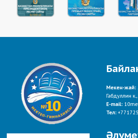
Байла
Мекен-жай:
Габдуллин к.,
E-mail:
10me
Тел:
+77172
Әлуме