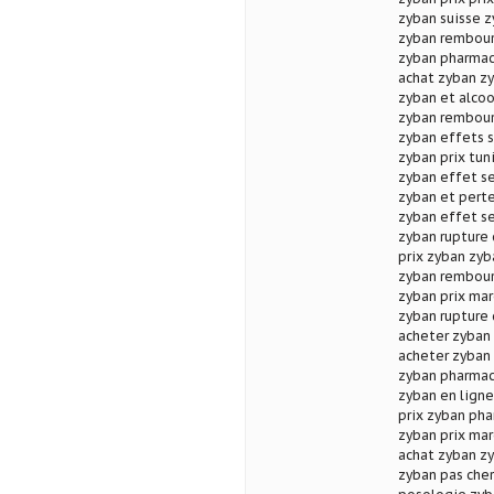
zyban suisse 
zyban rembour
zyban pharmac
achat zyban z
zyban et alcoo
zyban rembour
zyban effets 
zyban prix tun
zyban effet s
zyban et perte
zyban effet s
zyban rupture
prix zyban zyb
zyban rembou
zyban prix mar
zyban rupture 
acheter zyban 
acheter zyban
zyban pharmac
zyban en lign
prix zyban pha
zyban prix mar
achat zyban zy
zyban pas cher