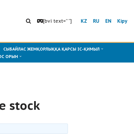
[bvi text=” “]
KZ
RU
EN
Кіру
СЫБАЙЛАС ЖЕМҚОРЛЫҚҚА ҚАРСЫ ІС-ҚИМЫЛ
ОС ОРЫН
e stock