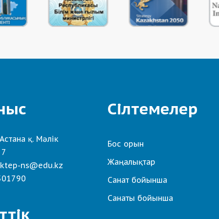
ныс
Сілтемелер
Астана қ. Мәлік
Бос орын
 7
Жаңалықтар
ktep-ns@edu.kz
501790
Санат бойынша
Санаты бойынша
ттік