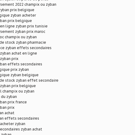
sement 2022 champix ou zyban
zyban prix belgique
gique zyban acheter
ban prix belgique
en ligne zyban prix tunisie
sement zyban prix maroc
roc champix ou zyban
 de stock zyban pharmacie
nce zyban effets secondaires
zyban achat en ligne
zyban prix
yban effets secondaires
gique prix zyban
lgique zyban belgique
de stock zyban effet secondaire
zyban prix belgique
ol champix ou zyban
x du zyban
ban prix france
ban prix
an achat
an effets secondaires
 acheter zyban
secondaires zyban achat
x zyban