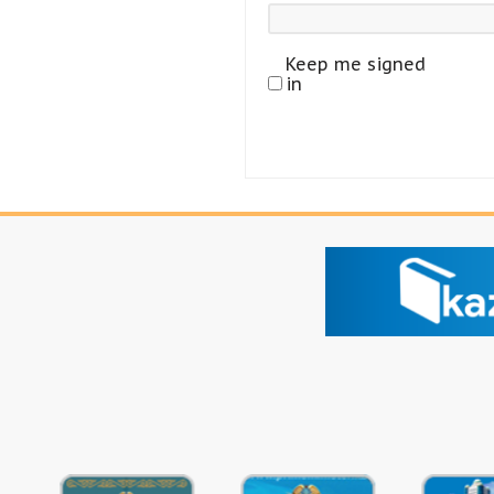
Keep me signed
in