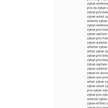
zyban rembour
prix du zyban 
zyban prix bel
zyban achat zy
acheter zyban 
zyban rembour
zyban prix ma
zyban rupture
zyban prix fra
zyban acheter 
acheter zyban 
achat zyban z
zyban prix bel
zyban prix be
zyban rupture 
zyban acheter 
zyban et alco
zyban avis pri
achat zyban zy
zyban achat zy
prix zyban zyb
zyban prix zyb
acheter zyban
zyban effets 
zyban prix pri