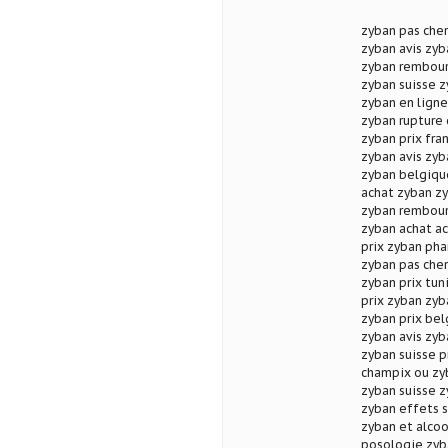
zyban pas che
zyban avis zyb
zyban rembour
zyban suisse z
zyban en ligne
zyban rupture 
zyban prix fra
zyban avis zy
zyban belgiqu
achat zyban z
zyban rembour
zyban achat a
prix zyban pha
zyban pas cher
zyban prix tun
prix zyban zy
zyban prix be
zyban avis zy
zyban suisse p
champix ou zy
zyban suisse z
zyban effets 
zyban et alcoo
posologie zyb