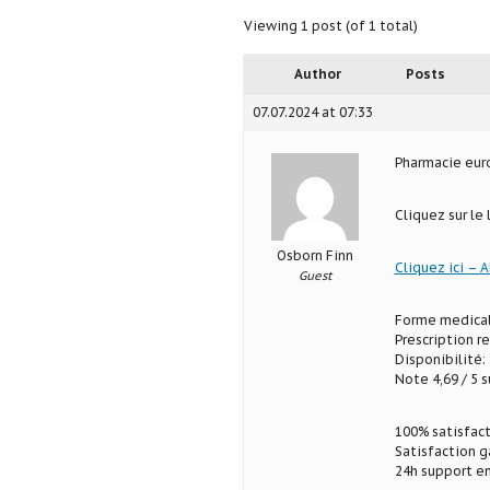
Viewing 1 post (of 1 total)
Author
Posts
07.07.2024 at 07:33
Pharmacie eu
Cliquez sur le
Osborn Finn
Cliquez ici – A
Guest
Forme medical
Prescription r
Disponibilité: 
Note 4,69 / 5 s
100% satisfact
Satisfaction g
24h support en