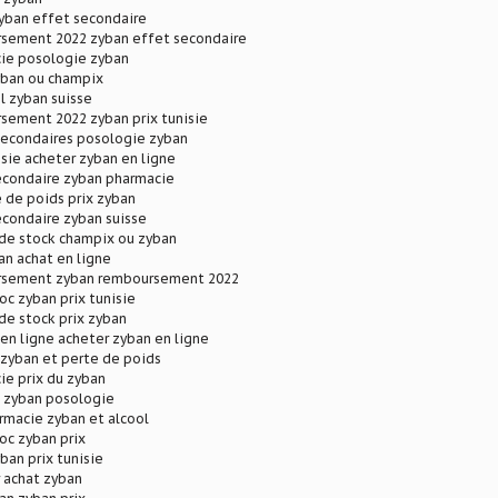
zyban effet secondaire
sement 2022 zyban effet secondaire
ie posologie zyban
yban ou champix
l zyban suisse
sement 2022 zyban prix tunisie
secondaires posologie zyban
isie acheter zyban en ligne
econdaire zyban pharmacie
 de poids prix zyban
econdaire zyban suisse
 de stock champix ou zyban
an achat en ligne
rsement zyban remboursement 2022
oc zyban prix tunisie
de stock prix zyban
en ligne acheter zyban en ligne
 zyban et perte de poids
ie prix du zyban
e zyban posologie
rmacie zyban et alcool
oc zyban prix
ban prix tunisie
 achat zyban