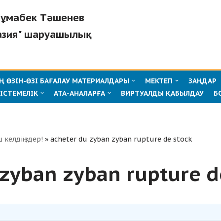
"Жұмабек Тәшенев
азия" шаруашылық
 ӨЗІН-ӨЗІ БАҒАЛАУ МАТЕРИАЛДАРЫ
МЕКТЕП
ЗАҢДАР
ІСТЕМЕЛІК
АТА-АНАЛАРҒА
ВИРТУАЛДЫ ҚАБЫЛДАУ
Б
ш келдіңіздер!
»
acheter du zyban zyban rupture de stock
 zyban zyban rupture d