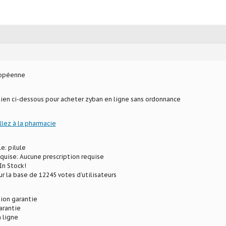
ropéenne
 lien ci-dessous pour acheter zyban en ligne sans ordonnance
llez à la pharmacie
e: pilule
equise: Aucune prescription requise
In Stock!
ur la base de 12245 votes d’utilisateurs
ion garantie
arantie
 ligne