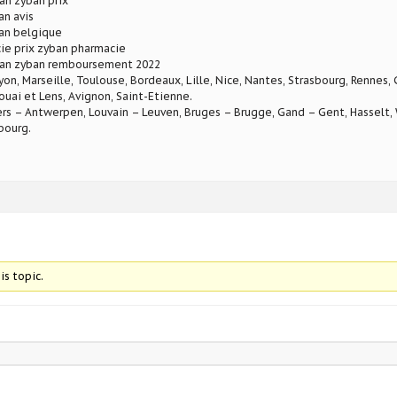
an zyban prix
an avis
ban belgique
ie prix zyban pharmacie
an zyban remboursement 2022
Lyon, Marseille, Toulouse, Bordeaux, Lille, Nice, Nantes, Strasbourg, Rennes,
ouai et Lens, Avignon, Saint-Etienne.
rs – Antwerpen, Louvain – Leuven, Bruges – Brugge, Gand – Gent, Hasselt, W
bourg.
is topic.