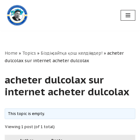
Skip
to
content
Home
»
Topics
»
Біздің сайтқа қош келдіңіздер!
»
acheter
dulcolax sur internet acheter dulcolax
acheter dulcolax sur
internet acheter dulcolax
This topic is empty.
Viewing 1 post (of 1 total)