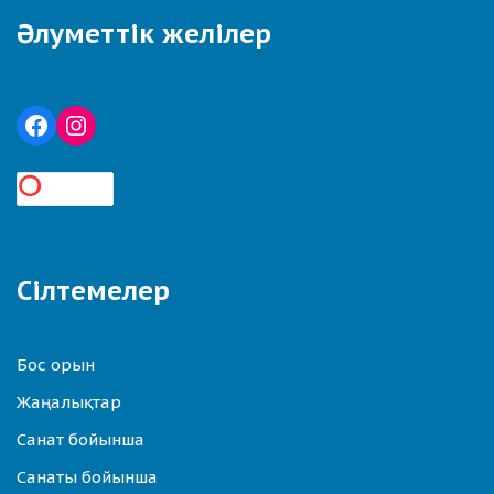
Әлуметтік желілер
Сілтемелер
Бос орын
Жаңалықтар
Санат бойынша
Санаты бойынша