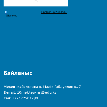
Байланыс
Мекен-жай:
Астана қ. Мәлік Габдуллин к., 7
E-mail:
10mektep-ns@edu.kz
Тел:
+77172501790