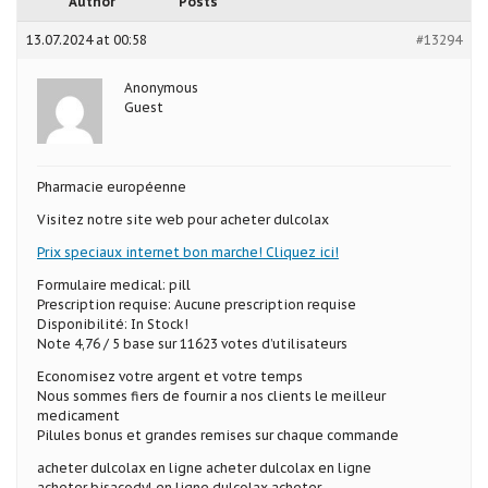
Author
Posts
13.07.2024 at 00:58
#13294
Anonymous
Guest
Pharmacie européenne
Visitez notre site web pour acheter dulcolax
Prix speciaux internet bon marche! Cliquez ici!
Formulaire medical: pill
Prescription requise: Aucune prescription requise
Disponibilité: In Stock!
Note 4,76 / 5 base sur 11623 votes d’utilisateurs
Economisez votre argent et votre temps
Nous sommes fiers de fournir a nos clients le meilleur
medicament
Pilules bonus et grandes remises sur chaque commande
acheter dulcolax en ligne acheter dulcolax en ligne
acheter bisacodyl en ligne dulcolax acheter