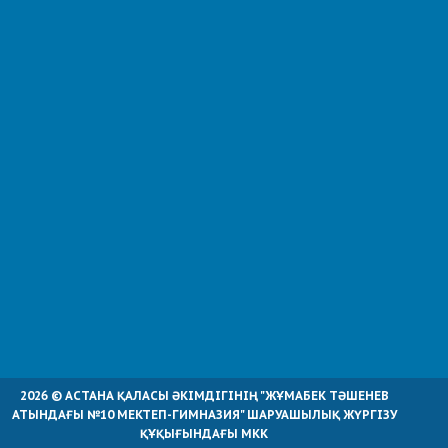
2026 © АСТАНА ҚАЛАСЫ ӘКІМДІГІНІҢ "ЖҰМАБЕК ТӘШЕНЕВ
АТЫНДАҒЫ №10 МЕКТЕП-ГИМНАЗИЯ" ШАРУАШЫЛЫҚ ЖҮРГІЗУ
ҚҰҚЫҒЫНДАҒЫ МКК