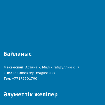
Байланыс
Мекен-жай:
Астана қ. Мәлік Габдуллин к., 7
E-mail:
10mektep-ns@edu.kz
Тел:
+77172501790
Әлуметтік желілер