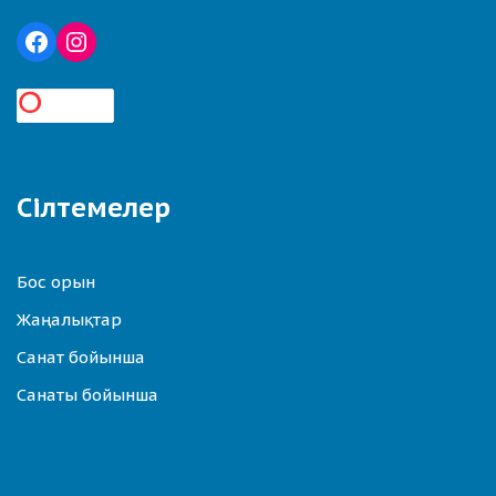
Сілтемелер
Бос орын
Жаңалықтар
Санат бойынша
Санаты бойынша