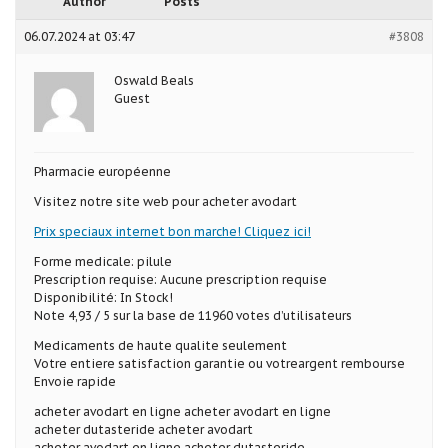
Author
Posts
06.07.2024 at 03:47
#3808
Oswald Beals
Guest
Pharmacie européenne
Visitez notre site web pour acheter avodart
Prix speciaux internet bon marche! Cliquez ici!
Forme medicale: pilule
Prescription requise: Aucune prescription requise
Disponibilité: In Stock!
Note 4,93 / 5 sur la base de 11960 votes d’utilisateurs
Medicaments de haute qualite seulement
Votre entiere satisfaction garantie ou votreargent rembourse
Envoie rapide
acheter avodart en ligne acheter avodart en ligne
acheter dutasteride acheter avodart
acheter avodart en ligne acheter dutasteride