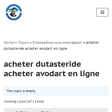
Skip
to
content
Home
»
Topics
»
Біздің сайтқа қош келдіңіздер!
»
acheter
dutasteride acheter avodart en ligne
acheter dutasteride
acheter avodart en ligne
This topic is empty.
Viewing 1 post (of 1 total)