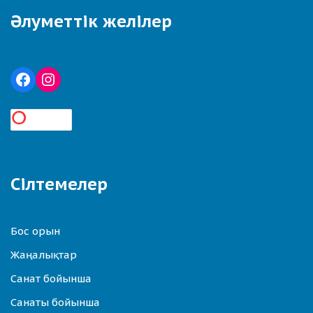
Әлуметтік желілер
Сілтемелер
Бос орын
Жаңалықтар
Санат бойынша
Санаты бойынша