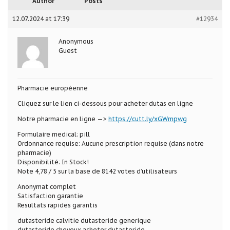
Author
Posts
12.07.2024 at 17:39
#12934
Anonymous
Guest
Pharmacie européenne
Cliquez sur le lien ci-dessous pour acheter dutas en ligne
Notre pharmacie en ligne —>
https://cutt.ly/xGWmpwg
Formulaire medical: pill
Ordonnance requise: Aucune prescription requise (dans notre
pharmacie)
Disponibilité: In Stock!
Note 4,78 / 5 sur la base de 8142 votes d’utilisateurs
Anonymat complet
Satisfaction garantie
Resultats rapides garantis
dutasteride calvitie dutasteride generique
dutasteride cheveux acheter dutasteride