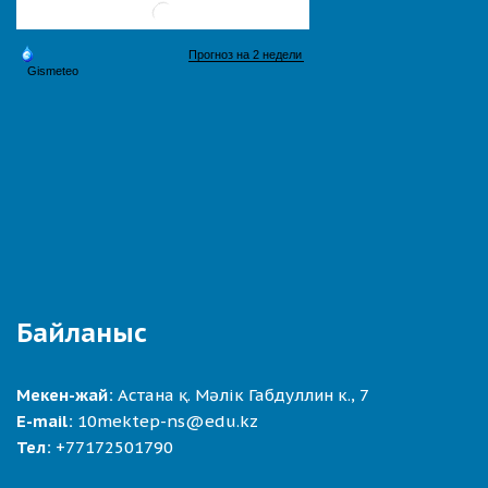
Байланыс
Мекен-жай:
Астана қ. Мәлік Габдуллин к., 7
E-mail:
10mektep-ns@edu.kz
Тел:
+77172501790