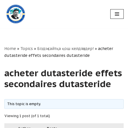
Skip
to
content
Home
»
Topics
»
Біздің сайтқа қош келдіңіздер!
»
acheter
dutasteride effets secondaires dutasteride
acheter dutasteride effets
secondaires dutasteride
This topic is empty.
Viewing 1 post (of 1 total)