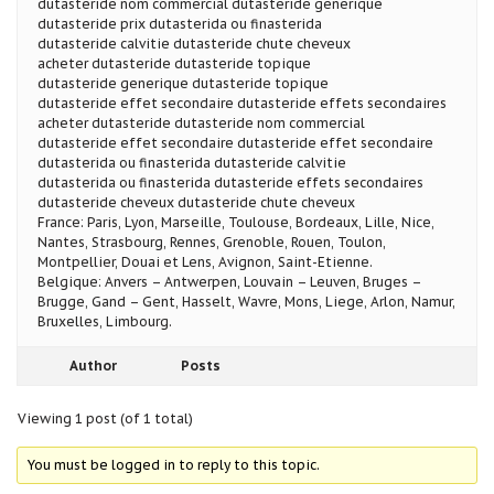
dutasteride nom commercial dutasteride generique
dutasteride prix dutasterida ou finasterida
dutasteride calvitie dutasteride chute cheveux
acheter dutasteride dutasteride topique
dutasteride generique dutasteride topique
dutasteride effet secondaire dutasteride effets secondaires
acheter dutasteride dutasteride nom commercial
dutasteride effet secondaire dutasteride effet secondaire
dutasterida ou finasterida dutasteride calvitie
dutasterida ou finasterida dutasteride effets secondaires
dutasteride cheveux dutasteride chute cheveux
France: Paris, Lyon, Marseille, Toulouse, Bordeaux, Lille, Nice,
Nantes, Strasbourg, Rennes, Grenoble, Rouen, Toulon,
Montpellier, Douai et Lens, Avignon, Saint-Etienne.
Belgique: Anvers – Antwerpen, Louvain – Leuven, Bruges –
Brugge, Gand – Gent, Hasselt, Wavre, Mons, Liege, Arlon, Namur,
Bruxelles, Limbourg.
Author
Posts
Viewing 1 post (of 1 total)
You must be logged in to reply to this topic.