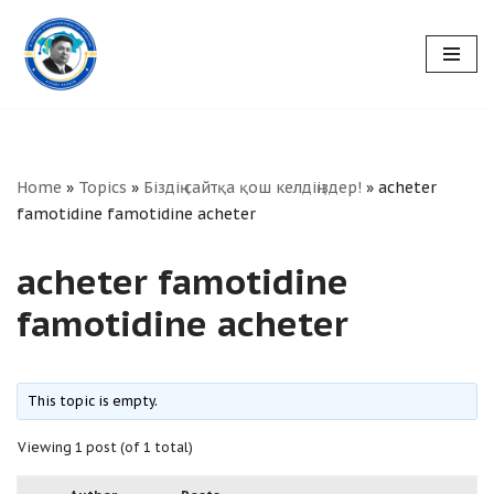
Skip
to
content
Home
»
Topics
»
Біздің сайтқа қош келдіңіздер!
»
acheter
famotidine famotidine acheter
acheter famotidine
famotidine acheter
This topic is empty.
Viewing 1 post (of 1 total)