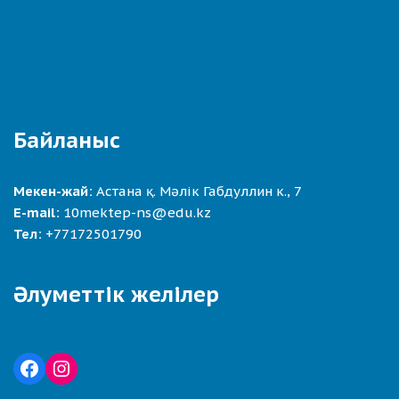
Байланыс
Мекен-жай:
Астана қ. Мәлік Габдуллин к., 7
E-mail:
10mektep-ns@edu.kz
Тел:
+77172501790
Әлуметтік желілер