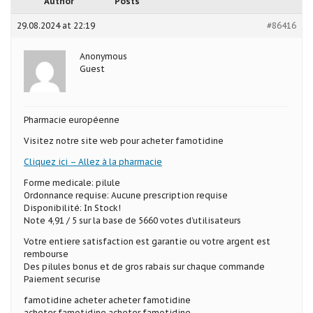
Author
Posts
29.08.2024 at 22:19
#86416
Anonymous
Guest
Pharmacie européenne
Visitez notre site web pour acheter famotidine
Cliquez ici – Allez à la pharmacie
Forme medicale: pilule
Ordonnance requise: Aucune prescription requise
Disponibilité: In Stock!
Note 4,91 / 5 sur la base de 5660 votes d’utilisateurs
Votre entiere satisfaction est garantie ou votre argent est
rembourse
Des pilules bonus et de gros rabais sur chaque commande
Paiement securise
famotidine acheter acheter famotidine
acheter famotidine acheter famotidine