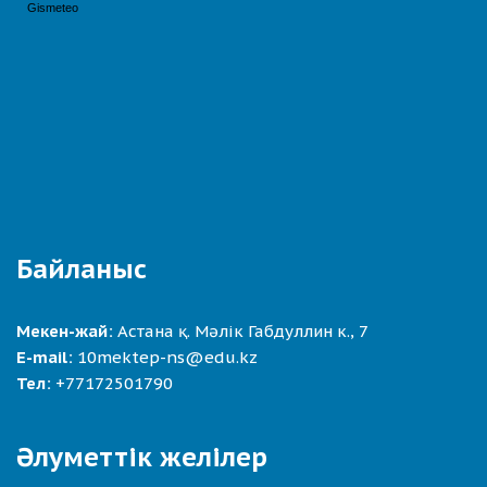
Байланыс
Мекен-жай:
Астана қ. Мәлік Габдуллин к., 7
E-mail:
10mektep-ns@edu.kz
Тел:
+77172501790
Әлуметтік желілер