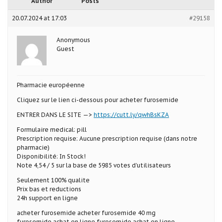
Author
Posts
20.07.2024 at 17:03
#29158
Anonymous
Guest
Pharmacie européenne
Cliquez sur le lien ci-dessous pour acheter furosemide
ENTRER DANS LE SITE —>
https://cutt.ly/qwhBsKZA
Formulaire medical: pill
Prescription requise: Aucune prescription requise (dans notre
pharmacie)
Disponibilité: In Stock!
Note 4,54 / 5 sur la base de 5985 votes d’utilisateurs
Seulement 100% qualite
Prix bas et reductions
24h support en ligne
acheter furosemide acheter furosemide 40 mg
furosemide achat en ligne furosemide achat en ligne