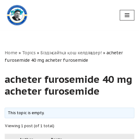
Skip
to
content
Home
»
Topics
»
Біздің сайтқа қош келдіңіздер!
»
acheter
furosemide 40 mg acheter furosemide
acheter furosemide 40 mg
acheter furosemide
This topic is empty.
Viewing 1 post (of 1 total)