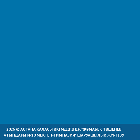
2026 © АСТАНА ҚАЛАСЫ ӘКІМДІГІНІҢ "ЖҰМАБЕК ТӘШЕНЕВ
АТЫНДАҒЫ №10 МЕКТЕП-ГИМНАЗИЯ" ШАРУАШЫЛЫҚ ЖҮРГІЗУ