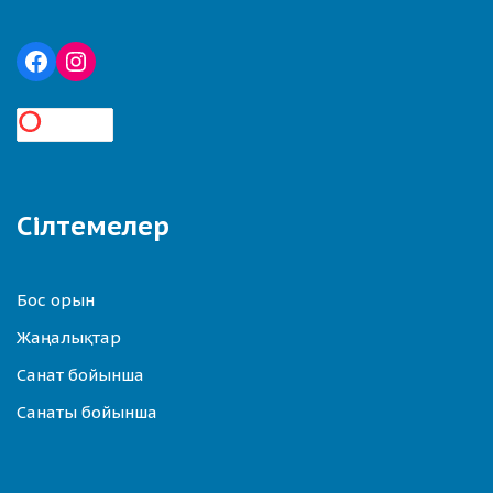
Сілтемелер
Бос орын
Жаңалықтар
Санат бойынша
Санаты бойынша