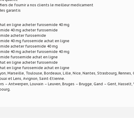
ers de fournir a nos clients le meilleur medicament
des garantis
hat en ligne acheter furosemide 40 mg
emide 40 mg acheter furosemide
emide acheter furosemide
emide 40 mg furosemide achat en ligne
emide acheter furosemide 40 mg
emide 40 mg acheter furosemide 40 mg
emide furosemide achat en ligne
hat en ligne acheter furosemide
hat en ligne furosemide achat en ligne
Lyon, Marseille, Toulouse, Bordeaux, Lille, Nice, Nantes, Strasbourg, Rennes,
ouai et Lens, Avignon, Saint-Etienne.
rs – Antwerpen, Louvain – Leuven, Bruges – Brugge, Gand – Gent, Hasselt, W
bourg.