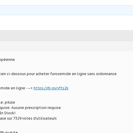
ropéenne
 lien ci-dessous pour acheter furosemide en ligne sans ordonnance
emide en ligne -–>
https://rb.gy/vfts2k
e: pilule
uise: Aucune prescription requise
In Stock!
ase sur 7329 votes d’utilisateurs
% qualite