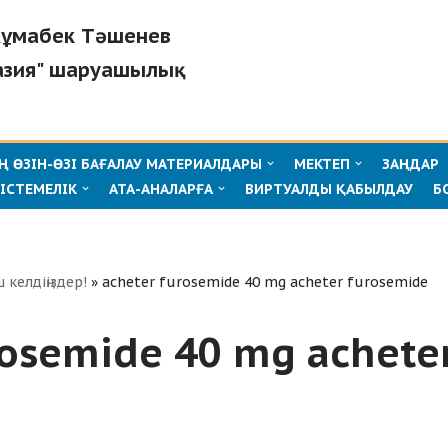
"Жұмабек Тәшенев
азия" шаруашылық
 ӨЗІН-ӨЗІ БАҒАЛАУ МАТЕРИАЛДАРЫ
МЕКТЕП
ЗАҢДАР
ІСТЕМЕЛІК
АТА-АНАЛАРҒА
ВИРТУАЛДЫ ҚАБЫЛДАУ
Б
ш келдіңіздер!
»
acheter furosemide 40 mg acheter furosemide
rosemide 40 mg achete
e