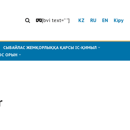
[bvi text=” “]
KZ
RU
EN
Кіру
СЫБАЙЛАС ЖЕМҚОРЛЫҚҚА ҚАРСЫ ІС-ҚИМЫЛ
ОС ОРЫН
r