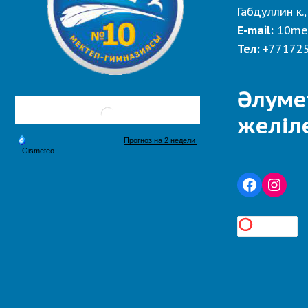
Габдуллин к.,
E-mail:
10me
Тел:
+77172
Әлуме
желіл