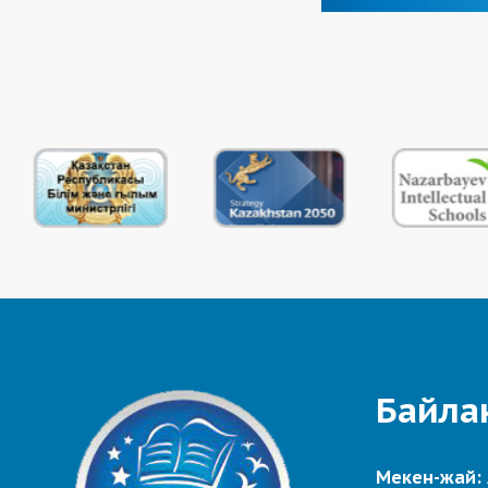
Байла
Мекен-жай: