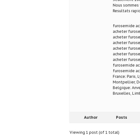
Nous sommes fi
Resultats rapi
furosemide ac
acheter furos
acheter furos
acheter furos
acheter furos
acheter furos
acheter furos
furosemide ac
furosemide ac
France: Paris, 
Montpellier, D
Belgique: Anve
Bruxelles, Lim
Author
Posts
Viewing 1 post (of 1 total)