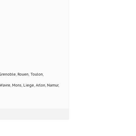
 Grenoble, Rouen, Toulon,
avre, Mons, Liege, Arlon, Namur,