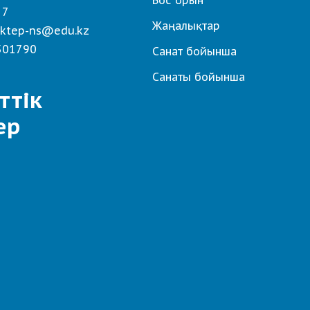
Бос орын
 7
Жаңалықтар
ktep-ns@edu.kz
501790
Санат бойынша
Санаты бойынша
ттік
ер