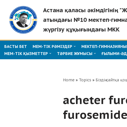
Астана қаласы әкімдігінің 
Skip
атындағы №10 мектеп-гимн
to
жүргізу құқығындағы МКК
content
БАСТЫ БЕТ
МЕМ-ТІК РӘМІЗДЕР
МЕКТЕП-ГИМНАЗИЯНЫҢ
МЕМ-ТІК ҚЫЗМЕТТЕР
ТӘРБИЕ ЖҰМЫСЫ
ҒЫЛЫМИ-ӘД
Home
»
Topics
»
Біздің сайтқа қо
acheter fu
furosemid