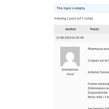
This topic is empty.
Viewing 1 post (of 1 total)
Author
Posts
15.08.2024 at 02:44
Pharmacie eu
Cliquez sur le
Anonymous
Acheter furos
Guest
Forme medical
Ordonnance req
Disponibilité: 
Note 4,66 / 5 b
Seulement 100