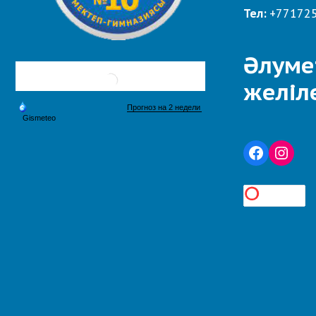
Тел:
+77172
Әлуме
желіл