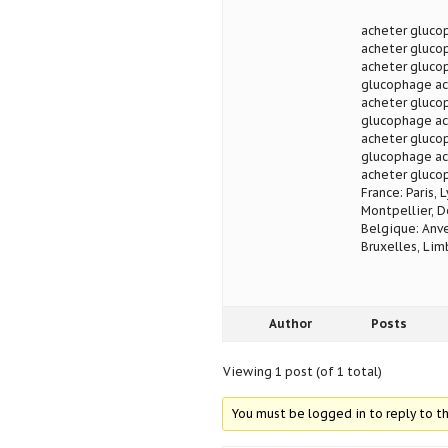
acheter gluco
acheter gluco
acheter gluco
glucophage ac
acheter gluco
glucophage ac
acheter gluco
glucophage ac
acheter gluco
France: Paris, 
Montpellier, D
Belgique: Anve
Bruxelles, Lim
Author
Posts
Viewing 1 post (of 1 total)
You must be logged in to reply to th