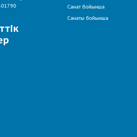
501790
Санат бойынша
Санаты бойынша
ттік
ер