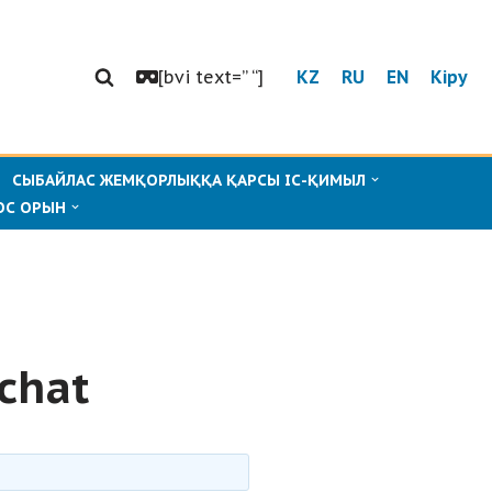
[bvi text=” “]
KZ
RU
EN
Кіру
СЫБАЙЛАС ЖЕМҚОРЛЫҚҚА ҚАРСЫ ІС-ҚИМЫЛ
ОС ОРЫН
chat