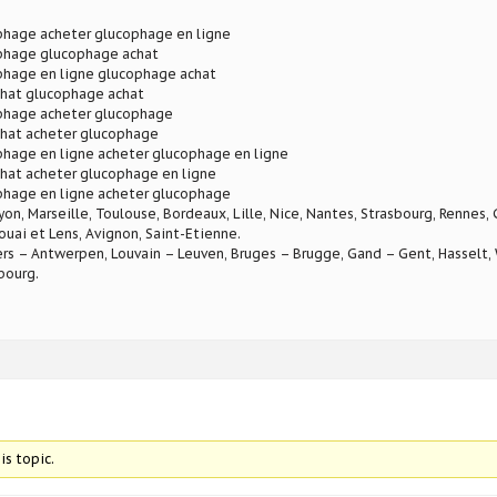
phage acheter glucophage en ligne
phage glucophage achat
phage en ligne glucophage achat
hat glucophage achat
phage acheter glucophage
hat acheter glucophage
phage en ligne acheter glucophage en ligne
hat acheter glucophage en ligne
phage en ligne acheter glucophage
Lyon, Marseille, Toulouse, Bordeaux, Lille, Nice, Nantes, Strasbourg, Rennes,
ouai et Lens, Avignon, Saint-Etienne.
rs – Antwerpen, Louvain – Leuven, Bruges – Brugge, Gand – Gent, Hasselt, W
bourg.
is topic.