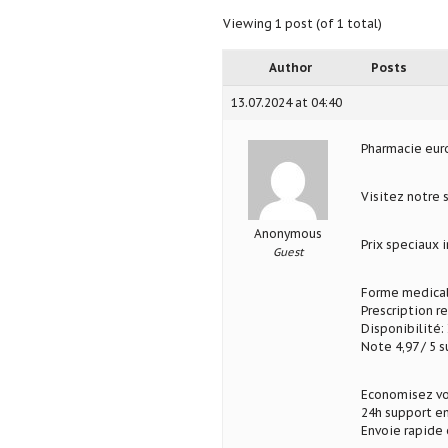
Viewing 1 post (of 1 total)
Author
Posts
13.07.2024 at 04:40
Pharmacie eu
Visitez notre
Anonymous
Prix speciaux
Guest
Forme medical
Prescription r
Disponibilité: 
Note 4,97 / 5 s
Economisez vo
24h support en
Envoie rapide 