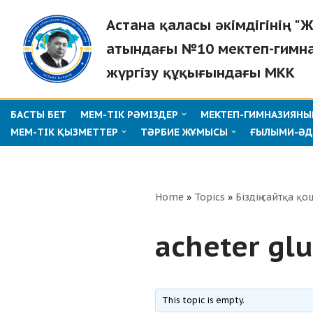
Астана қаласы әкімдігінің 
Skip
атындағы №10 мектеп-гимн
to
жүргізу құқығындағы МКК
content
БАСТЫ БЕТ
МЕМ-ТІК РӘМІЗДЕР
МЕКТЕП-ГИМНАЗИЯНЫҢ
МЕМ-ТІК ҚЫЗМЕТТЕР
ТӘРБИЕ ЖҰМЫСЫ
ҒЫЛЫМИ-ӘД
Home
»
Topics
»
Біздің сайтқа қо
acheter gl
This topic is empty.