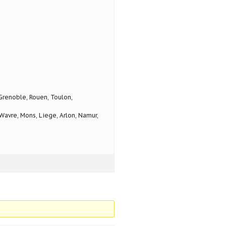
 Grenoble, Rouen, Toulon,
avre, Mons, Liege, Arlon, Namur,