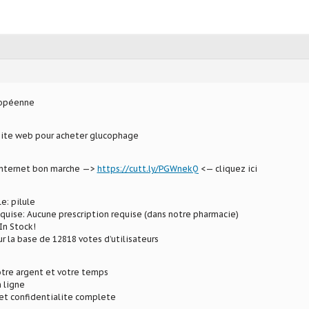
ropéenne
 site web pour acheter glucophage
 internet bon marche —>
https://cutt.ly/PGWnekQ
<— cliquez ici
e: pilule
equise: Aucune prescription requise (dans notre pharmacie)
In Stock!
ur la base de 12818 votes d’utilisateurs
tre argent et votre temps
 ligne
et confidentialite complete