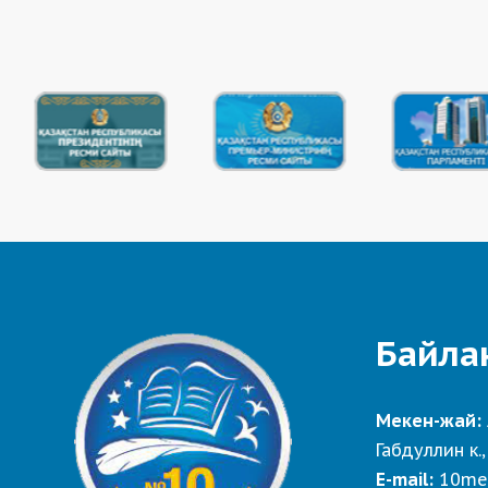
Байла
Мекен-жай:
Габдуллин к.,
E-mail:
10me