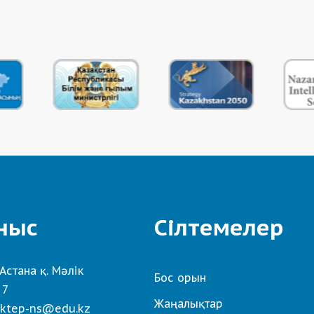
ныс
Сілтемелер
Астана қ. Мәлік
Бос орын
 7
Жаңалықтар
ktep-ns@edu.kz