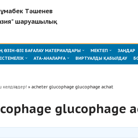
"Жұмабек Тәшенев
азия" шаруашылық
 ӨЗІН-ӨЗІ БАҒАЛАУ МАТЕРИАЛДАРЫ
МЕКТЕП
ЗАҢДАР
ІСТЕМЕЛІК
АТА-АНАЛАРҒА
ВИРТУАЛДЫ ҚАБЫЛДАУ
Б
ш келдіңіздер!
»
acheter glucophage glucophage achat
ucophage glucophage a