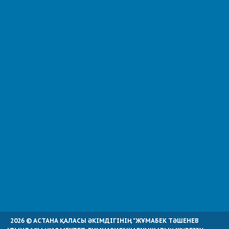
2026 © АСТАНА ҚАЛАСЫ ӘКІМДІГІНІҢ "ЖҰМАБЕК ТӘШЕНЕВ