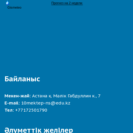
Байланыс
Мекен-жай:
Астана қ. Мәлік Габдуллин к., 7
E-mail:
10mektep-ns@edu.kz
Тел:
+77172501790
Әлуметтік желілер