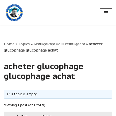
Skip
to
content
Home
»
Topics
»
Біздің сайтқа қош келдіңіздер!
»
acheter
glucophage glucophage achat
acheter glucophage
glucophage achat
This topic is empty.
Viewing 1 post (of 1 total)