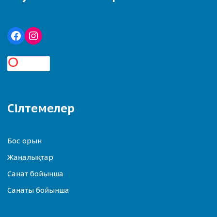
Сілтемелер
Бос орын
Жаңалықтар
Санат бойынша
Санаты бойынша