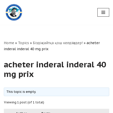
Skip
to
content
Home
»
Topics
»
Біздің сайтқа қош келдіңіздер!
»
acheter
inderal inderal 40 mg prix
acheter inderal inderal 40
mg prix
This topic is empty.
Viewing 1 post (of 1 total)