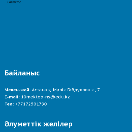
Байланыс
Мекен-жай:
Астана қ. Мәлік Габдуллин к., 7
E-mail:
10mektep-ns@edu.kz
Тел:
+77172501790
Әлуметтік желілер