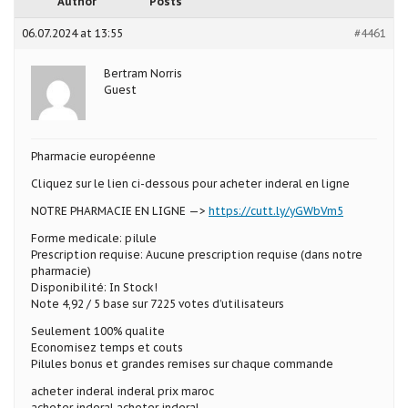
Author
Posts
06.07.2024 at 13:55
#4461
Bertram Norris
Guest
Pharmacie européenne
Cliquez sur le lien ci-dessous pour acheter inderal en ligne
NOTRE PHARMACIE EN LIGNE —>
https://cutt.ly/yGWbVm5
Forme medicale: pilule
Prescription requise: Aucune prescription requise (dans notre
pharmacie)
Disponibilité: In Stock!
Note 4,92 / 5 base sur 7225 votes d’utilisateurs
Seulement 100% qualite
Economisez temps et couts
Pilules bonus et grandes remises sur chaque commande
acheter inderal inderal prix maroc
acheter inderal acheter inderal