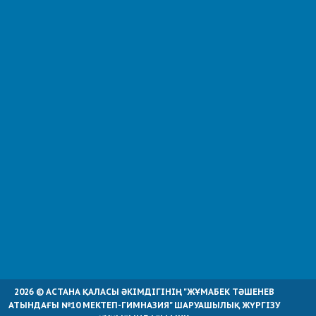
2026 © АСТАНА ҚАЛАСЫ ӘКІМДІГІНІҢ "ЖҰМАБЕК ТӘШЕНЕВ
АТЫНДАҒЫ №10 МЕКТЕП-ГИМНАЗИЯ" ШАРУАШЫЛЫҚ ЖҮРГІЗУ