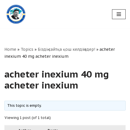
Skip
to
content
Home
»
Topics
»
Біздің сайтқа қош келдіңіздер!
»
acheter
inexium 40 mg acheter inexium
acheter inexium 40 mg
acheter inexium
This topic is empty.
Viewing 1 post (of 1 total)