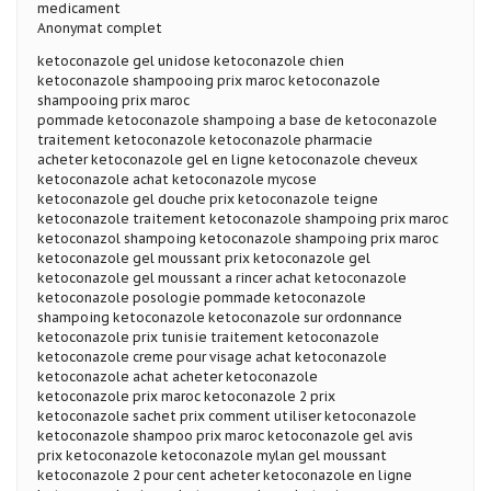
medicament
Anonymat complet
ketoconazole gel unidose ketoconazole chien
ketoconazole shampooing prix maroc ketoconazole
shampooing prix maroc
pommade ketoconazole shampoing a base de ketoconazole
traitement ketoconazole ketoconazole pharmacie
acheter ketoconazole gel en ligne ketoconazole cheveux
ketoconazole achat ketoconazole mycose
ketoconazole gel douche prix ketoconazole teigne
ketoconazole traitement ketoconazole shampoing prix maroc
ketoconazol shampoing ketoconazole shampoing prix maroc
ketoconazole gel moussant prix ketoconazole gel
ketoconazole gel moussant a rincer achat ketoconazole
ketoconazole posologie pommade ketoconazole
shampoing ketoconazole ketoconazole sur ordonnance
ketoconazole prix tunisie traitement ketoconazole
ketoconazole creme pour visage achat ketoconazole
ketoconazole achat acheter ketoconazole
ketoconazole prix maroc ketoconazole 2 prix
ketoconazole sachet prix comment utiliser ketoconazole
ketoconazole shampoo prix maroc ketoconazole gel avis
prix ketoconazole ketoconazole mylan gel moussant
ketoconazole 2 pour cent acheter ketoconazole en ligne