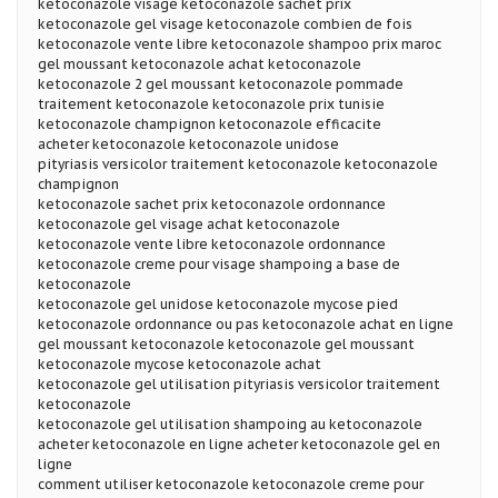
ketoconazole visage ketoconazole sachet prix
ketoconazole gel visage ketoconazole combien de fois
ketoconazole vente libre ketoconazole shampoo prix maroc
gel moussant ketoconazole achat ketoconazole
ketoconazole 2 gel moussant ketoconazole pommade
traitement ketoconazole ketoconazole prix tunisie
ketoconazole champignon ketoconazole efficacite
acheter ketoconazole ketoconazole unidose
pityriasis versicolor traitement ketoconazole ketoconazole
champignon
ketoconazole sachet prix ketoconazole ordonnance
ketoconazole gel visage achat ketoconazole
ketoconazole vente libre ketoconazole ordonnance
ketoconazole creme pour visage shampoing a base de
ketoconazole
ketoconazole gel unidose ketoconazole mycose pied
ketoconazole ordonnance ou pas ketoconazole achat en ligne
gel moussant ketoconazole ketoconazole gel moussant
ketoconazole mycose ketoconazole achat
ketoconazole gel utilisation pityriasis versicolor traitement
ketoconazole
ketoconazole gel utilisation shampoing au ketoconazole
acheter ketoconazole en ligne acheter ketoconazole gel en
ligne
comment utiliser ketoconazole ketoconazole creme pour