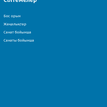
Бос орын
Жаңалықтар
Санат бойынша
Санаты бойынша