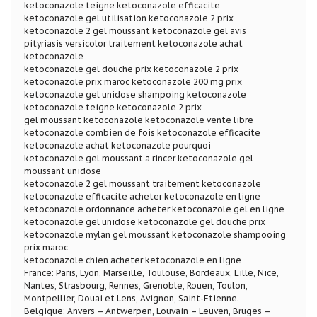
ketoconazole teigne ketoconazole efficacite
ketoconazole gel utilisation ketoconazole 2 prix
ketoconazole 2 gel moussant ketoconazole gel avis
pityriasis versicolor traitement ketoconazole achat
ketoconazole
ketoconazole gel douche prix ketoconazole 2 prix
ketoconazole prix maroc ketoconazole 200 mg prix
ketoconazole gel unidose shampoing ketoconazole
ketoconazole teigne ketoconazole 2 prix
gel moussant ketoconazole ketoconazole vente libre
ketoconazole combien de fois ketoconazole efficacite
ketoconazole achat ketoconazole pourquoi
ketoconazole gel moussant a rincer ketoconazole gel
moussant unidose
ketoconazole 2 gel moussant traitement ketoconazole
ketoconazole efficacite acheter ketoconazole en ligne
ketoconazole ordonnance acheter ketoconazole gel en ligne
ketoconazole gel unidose ketoconazole gel douche prix
ketoconazole mylan gel moussant ketoconazole shampooing
prix maroc
ketoconazole chien acheter ketoconazole en ligne
France: Paris, Lyon, Marseille, Toulouse, Bordeaux, Lille, Nice,
Nantes, Strasbourg, Rennes, Grenoble, Rouen, Toulon,
Montpellier, Douai et Lens, Avignon, Saint-Etienne.
Belgique: Anvers – Antwerpen, Louvain – Leuven, Bruges –