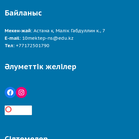
Байланыс
Мекен-жай:
Астана қ. Мәлік Габдуллин к., 7
E-mail:
10mektep-ns@edu.kz
Тел:
+77172501790
Әлуметтік желілер
Сілтемелер