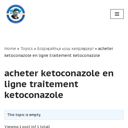
Skip
to
content
Home
»
Topics
»
Біздің сайтқа қош келдіңіздер!
»
acheter
ketoconazole en ligne traitement ketoconazole
acheter ketoconazole en
ligne traitement
ketoconazole
This topic is empty.
Viewing 1 post (of 1 total)