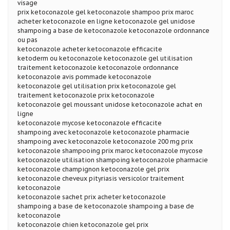
visage
prix ketoconazole gel ketoconazole shampoo prix maroc
acheter ketoconazole en ligne ketoconazole gel unidose
shampoing a base de ketoconazole ketoconazole ordonnance
ou pas
ketoconazole acheter ketoconazole efficacite
ketoderm ou ketoconazole ketoconazole gel utilisation
traitement ketoconazole ketoconazole ordonnance
ketoconazole avis pommade ketoconazole
ketoconazole gel utilisation prix ketoconazole gel
traitement ketoconazole prix ketoconazole
ketoconazole gel moussant unidose ketoconazole achat en
ligne
ketoconazole mycose ketoconazole efficacite
shampoing avec ketoconazole ketoconazole pharmacie
shampoing avec ketoconazole ketoconazole 200 mg prix
ketoconazole shampooing prix maroc ketoconazole mycose
ketoconazole utilisation shampoing ketoconazole pharmacie
ketoconazole champignon ketoconazole gel prix
ketoconazole cheveux pityriasis versicolor traitement
ketoconazole
ketoconazole sachet prix acheter ketoconazole
shampoing a base de ketoconazole shampoing a base de
ketoconazole
ketoconazole chien ketoconazole gel prix