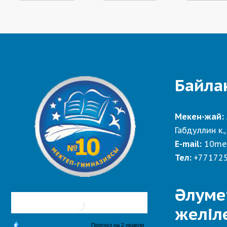
Байла
Мекен-жай:
Габдуллин к.,
E-mail:
10me
Тел:
+77172
Әлуме
желіл