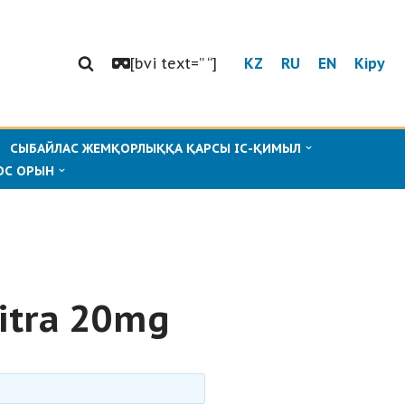
[bvi text=” “]
KZ
RU
EN
Кіру
СЫБАЙЛАС ЖЕМҚОРЛЫҚҚА ҚАРСЫ ІС-ҚИМЫЛ
ОС ОРЫН
vitra 20mg