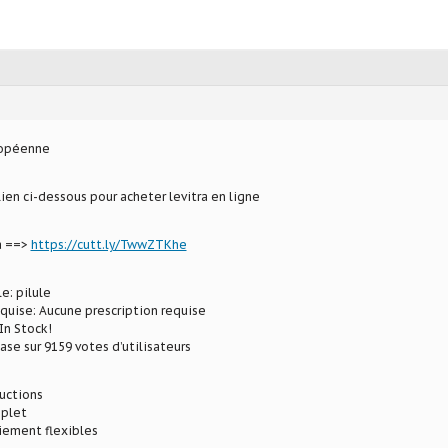
ropéenne
lien ci-dessous pour acheter levitra en ligne
a ==>
https://cutt.ly/TwwZTKhe
e: pilule
equise: Aucune prescription requise
In Stock!
ase sur 9159 votes d’utilisateurs
ductions
plet
iement flexibles