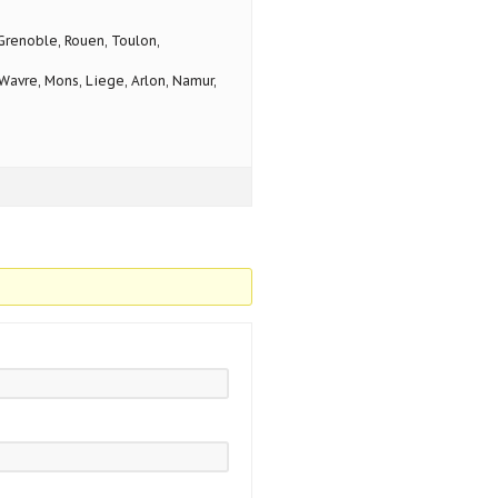
 Grenoble, Rouen, Toulon,
avre, Mons, Liege, Arlon, Namur,