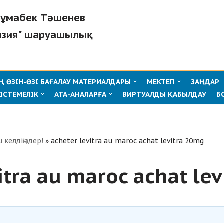
"Жұмабек Тәшенев
азия" шаруашылық
 ӨЗІН-ӨЗІ БАҒАЛАУ МАТЕРИАЛДАРЫ
МЕКТЕП
ЗАҢДАР
ІСТЕМЕЛІК
АТА-АНАЛАРҒА
ВИРТУАЛДЫ ҚАБЫЛДАУ
Б
ш келдіңіздер!
»
acheter levitra au maroc achat levitra 20mg
itra au maroc achat le