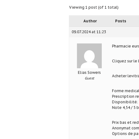
Viewing 1 post (of 1 total)
Author
Posts
09.07.2024 at 11:23
Pharmacie eu
Cliquez sur le 
Elias Sowers
Acheter levitr
Guest
Forme medical
Prescription r
Disponibilité: 
Note 4,54 / 5 b
Prix bas et re
Anonymat com
Options de pa