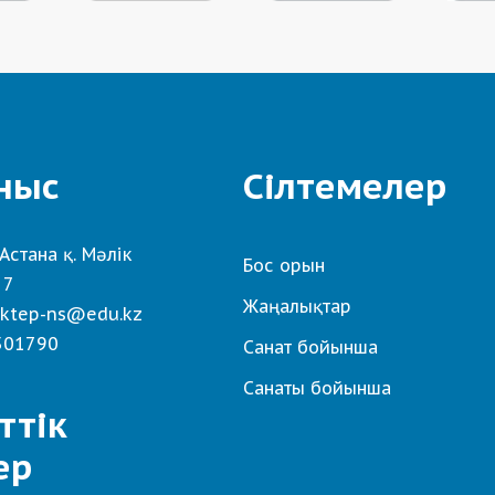
ныс
Сілтемелер
Астана қ. Мәлік
Бос орын
 7
Жаңалықтар
ktep-ns@edu.kz
501790
Санат бойынша
Санаты бойынша
ттік
ер