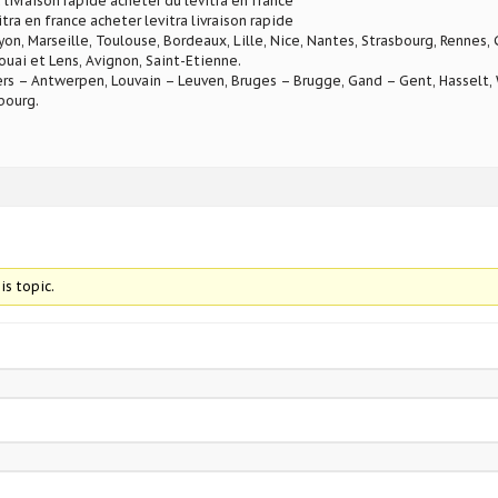
 livraison rapide acheter du levitra en france
tra en france acheter levitra livraison rapide
Lyon, Marseille, Toulouse, Bordeaux, Lille, Nice, Nantes, Strasbourg, Rennes,
ouai et Lens, Avignon, Saint-Etienne.
rs – Antwerpen, Louvain – Leuven, Bruges – Brugge, Gand – Gent, Hasselt, W
bourg.
is topic.