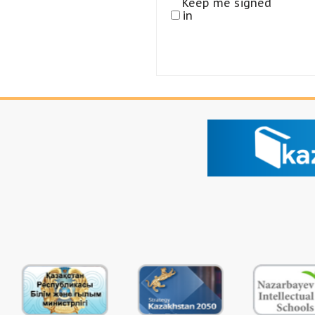
Keep me signed
in