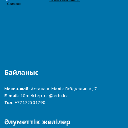
Байланыс
Мекен-жай:
Астана қ. Мәлік Габдуллин к., 7
E-mail:
10mektep-ns@edu.kz
Тел:
+77172501790
Әлуметтік желілер