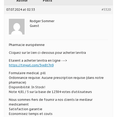
Author
Posts
07.07.2024 at 02:53
#5320
Rodger Sommer
Guest
Pharmacie européenne
Cliquez sur le lien ci-dessous pour acheter levitra
Etaient a acheter levitra en ligne -–>
https://tinyurl.com/3vx8t7n9
Formulaire medical: pill
Ordonnance requise: Aucune prescription requise (dans notre
pharmacie)
Disponibilité: In Stock!
Note 4,81 / 5 sur la base de 12384 votes d’utilisateurs
Nous sommes fiers de fournir a nos clients le meilleur
medicament
Satisfaction garantie
Economisez temps et couts