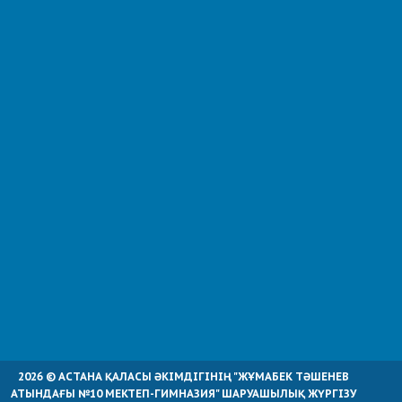
2026 © АСТАНА ҚАЛАСЫ ӘКІМДІГІНІҢ "ЖҰМАБЕК ТӘШЕНЕВ
АТЫНДАҒЫ №10 МЕКТЕП-ГИМНАЗИЯ" ШАРУАШЫЛЫҚ ЖҮРГІЗУ