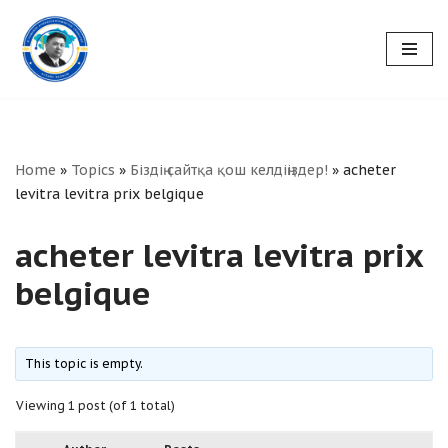
Skip
to
content
Home
»
Topics
»
Біздің сайтқа қош келдіңіздер!
»
acheter
levitra levitra prix belgique
acheter levitra levitra prix
belgique
This topic is empty.
Viewing 1 post (of 1 total)