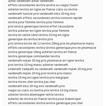
achat vardenafil achat vardenafil
effets secondaires levitra levitra ou viagra forum
acheter levitra en ligne en france cialis ou levitra
vardenafil tunisie prix vardenafil krka 20 mg avis
vardenafil effets secondaires levitra livraison rapide
levitra pour femme levitra pour femme
prix levitra generique levitra effet secondaire
levitra acheter en ligne levitra pour femme
levitra en vente libre levitra 10 mg en ligne
generique du levitra levitra prix
prix levitra boite de 12 levitra 20mg prix en pharmacie maroc
effets secondaires levitra levitra generique prix en pharmacie
levitra generique 10mg acheter levitra en france
levitra generique commander levitra
vardenafil mylan 20 mg prix pharmacie en ligne levitra
prix levitra 10 mg maroc acheter vardenafil
sildenafil tadalafil ou vardenafil vardenafil mylan 20 mg prix
vardenafil mylan 20 mg prix levitra prix maroc
levitra 10 mg en ligne levitra prix belgique
levitra moins cher levitra pas cher
vardenafil krka 20 mg avis vardenafil prix
viagra ou cialis ou levitra prix levitra 10 mg maroc
acheter levitra allemagne vente levitra
acheter du levitra en france levitra pour diabetique
effets secondaires levitra levitra generique pas cher