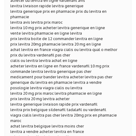
acheter du levitra en ligne vardenafil avis
levitra livraison rapide levitra generique
levitra generique prix en pharmacie prix du levitra en
pharmacie
levitra avis levitra prix maroc
levitra 10 mg prix acheter levitra generique en ligne
vente levitra pharmacie en ligne levitra
prix levitra boite de 12 commander levitra en ligne
prix levitra 20mg pharmacie levitra 20 mg en ligne
achat levitra en france viagra cialis ou levitra qual o melhor
prix du levitra vardenafil pas cher
cialis ou levitra levitra achat en ligne
acheter levitra en ligne en france vardenafil 10 mg prix
commande levitra levitra generique pas cher
medicament pour bander levitra acheter levitra pas cher
generique du levitra en pharmacie levitra a vendre
posologie levitra viagra cialis ou levitra
levitra 20 mg prix maroc levitra pharmacie en ligne
prix levitra 20 mg levitra acheter
levitra generique livraison rapide prix vardenafil
levitra prix belgique sildenafil tadalafil ou vardenafil
viagra cialis levitra pas cher levitra 20mg prix en pharmacie
maroc
achat levitra belgique levitra moins cher
levitra a vendre acheter levitra en france