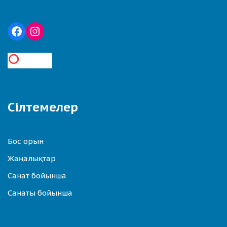
Сілтемелер
Бос орын
Жаңалықтар
Санат бойынша
Санаты бойынша