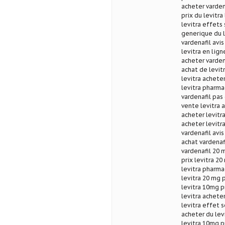
acheter vardena
prix du levitra 
levitra effets 
generique du l
vardenafil avi
levitra en lig
acheter vardena
achat de levit
levitra achete
levitra pharmac
vardenafil pas 
vente levitra 
acheter levitr
acheter levitra
vardenafil avi
achat vardenaf
vardenafil 20 
prix levitra 2
levitra pharma
levitra 20 mg 
levitra 10mg p
levitra acheter
levitra effet 
acheter du levi
levitra 10mg p