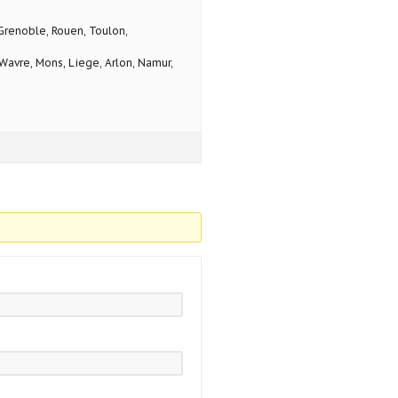
 Grenoble, Rouen, Toulon,
avre, Mons, Liege, Arlon, Namur,