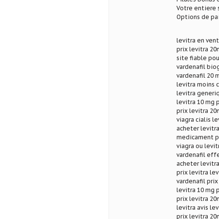
Votre entiere 
Options de pa
levitra en ven
prix levitra 2
site fiable pou
vardenafil bio
vardenafil 20 
levitra moins 
levitra generi
levitra 10 mg p
prix levitra 2
viagra cialis l
acheter levitr
medicament po
viagra ou levit
vardenafil eff
acheter levitra
prix levitra l
vardenafil prix
levitra 10 mg 
prix levitra 
levitra avis le
prix levitra 2