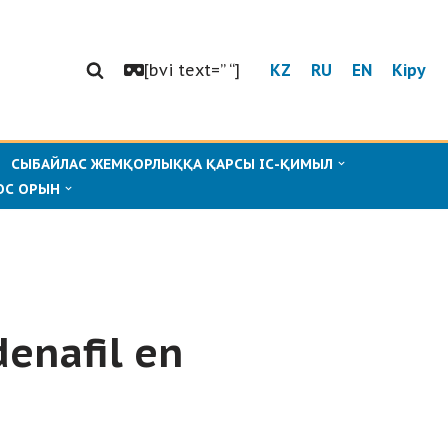
[bvi text=” “]
KZ
RU
EN
Кіру
СЫБАЙЛАС ЖЕМҚОРЛЫҚҚА ҚАРСЫ ІС-ҚИМЫЛ
ОС ОРЫН
denafil en