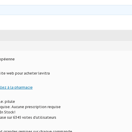
ropéenne
site web pour acheter levitra
llez à la pharmacie
e: pilule
equise: Aucune prescription requise
In Stock!
ase sur 6345 votes d’utilisateurs
 et grandes remises sur chaque commande