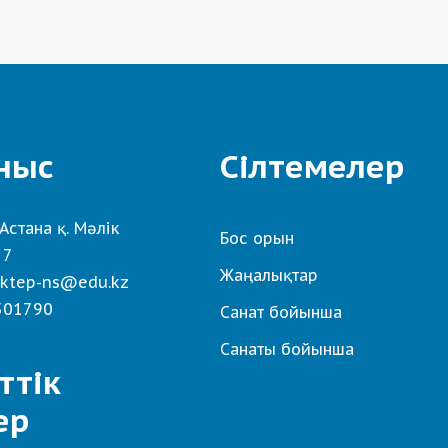
ныс
Сілтемелер
Астана қ. Мәлік
Бос орын
 7
Жаңалықтар
ktep-ns@edu.kz
501790
Санат бойынша
Санаты бойынша
ттік
ер