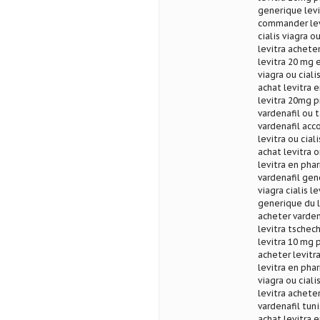
generique levit
commander levi
cialis viagra o
levitra acheter
levitra 20 mg e
viagra ou ciali
achat levitra 
levitra 20mg p
vardenafil ou t
vardenafil acco
levitra ou cial
achat levitra o
levitra en pha
vardenafil gen
viagra cialis l
generique du l
acheter varden
levitra tschec
levitra 10 mg 
acheter levitra
levitra en pha
viagra ou ciali
levitra acheter
vardenafil tuni
achat levitra 