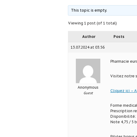
This topic is empty.
Viewing 1 post (of 1 total)
Author
Posts
13.07.2024 at 03:56
Pharmacie eu
Visitez notre 
Anonymous
Cliquez ici – A
Guest
Forme medical
Prescription r
Disponibilité: 
Note 4,75 / 5 b
Pilules bonus