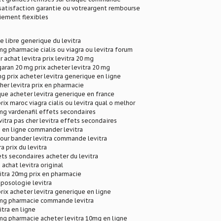
satisfaction garantie ou votreargent rembourse
iement flexibles
te libre generique du levitra
0mg pharmacie cialis ou viagra ou levitra forum
r achat levitra prix levitra 20 mg
garan 20 mg prix acheter levitra 20 mg
mg prix acheter levitra generique en ligne
cher levitra prix en pharmacie
que acheter levitra generique en france
rix maroc viagra cialis ou levitra qual o melhor
0mg vardenafil effets secondaires
evitra pas cher levitra effets secondaires
a en ligne commander levitra
ur bander levitra commande levitra
ra prix du levitra
ets secondaires acheter du levitra
 achat levitra original
evitra 20mg prix en pharmacie
 posologie levitra
prix acheter levitra generique en ligne
20mg pharmacie commande levitra
vitra en ligne
0mg pharmacie acheter levitra 10mg en ligne