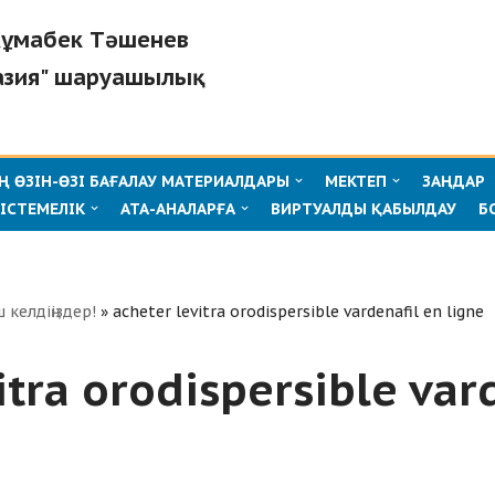
"Жұмабек Тәшенев
азия" шаруашылық
 ӨЗІН-ӨЗІ БАҒАЛАУ МАТЕРИАЛДАРЫ
МЕКТЕП
ЗАҢДАР
ІСТЕМЕЛІК
АТА-АНАЛАРҒА
ВИРТУАЛДЫ ҚАБЫЛДАУ
Б
ш келдіңіздер!
»
acheter levitra orodispersible vardenafil en ligne
itra orodispersible var