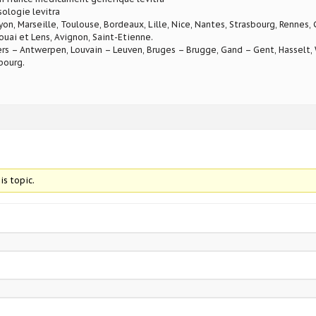
sologie levitra
Lyon, Marseille, Toulouse, Bordeaux, Lille, Nice, Nantes, Strasbourg, Rennes,
ouai et Lens, Avignon, Saint-Etienne.
rs – Antwerpen, Louvain – Leuven, Bruges – Brugge, Gand – Gent, Hasselt, W
bourg.
is topic.