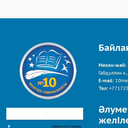
Байла
Мекен-жай:
Габдуллин к.,
E-mail:
10me
Тел:
+77172
Әлуме
желіл