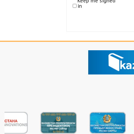
Keep me signed
in