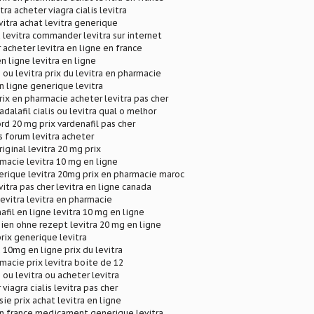
ra acheter viagra cialis levitra
tra achat levitra generique
u levitra commander levitra sur internet
 acheter levitra en ligne en france
n ligne levitra en ligne
s ou levitra prix du levitra en pharmacie
en ligne generique levitra
rix en pharmacie acheter levitra pas cher
adalafil cialis ou levitra qual o melhor
rd 20 mg prix vardenafil pas cher
is forum levitra acheter
riginal levitra 20 mg prix
rmacie levitra 10 mg en ligne
erique levitra 20mg prix en pharmacie maroc
evitra pas cher levitra en ligne canada
evitra levitra en pharmacie
afil en ligne levitra 10 mg en ligne
hien ohne rezept levitra 20 mg en ligne
prix generique levitra
 10mg en ligne prix du levitra
rmacie prix levitra boite de 12
s ou levitra ou acheter levitra
 viagra cialis levitra pas cher
sie prix achat levitra en ligne
en france medicament generique levitra