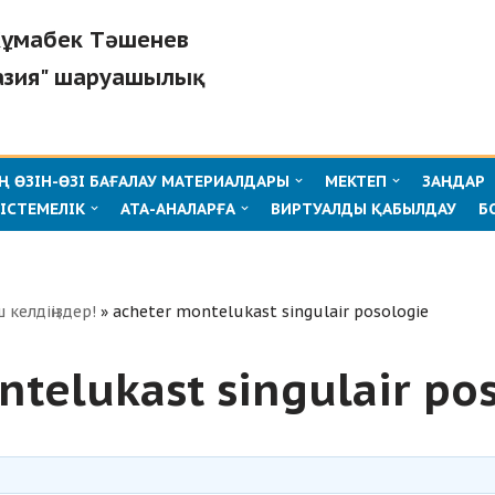
"Жұмабек Тәшенев
азия" шаруашылық
 ӨЗІН-ӨЗІ БАҒАЛАУ МАТЕРИАЛДАРЫ
МЕКТЕП
ЗАҢДАР
ІСТЕМЕЛІК
АТА-АНАЛАРҒА
ВИРТУАЛДЫ ҚАБЫЛДАУ
Б
ш келдіңіздер!
»
acheter montelukast singulair posologie
ntelukast singulair po