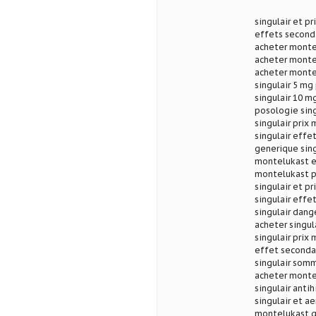
singulair et pr
effets seconda
acheter monte
acheter monte
acheter montel
singulair 5 mg
singulair 10 mg
posologie sing
singulair prix
singulair effe
generique sing
montelukast et
montelukast p
singulair et p
singulair effe
singulair dang
acheter singula
singulair prix
effet secondai
singulair somm
acheter monte
singulair anti
singulair et ae
montelukast g