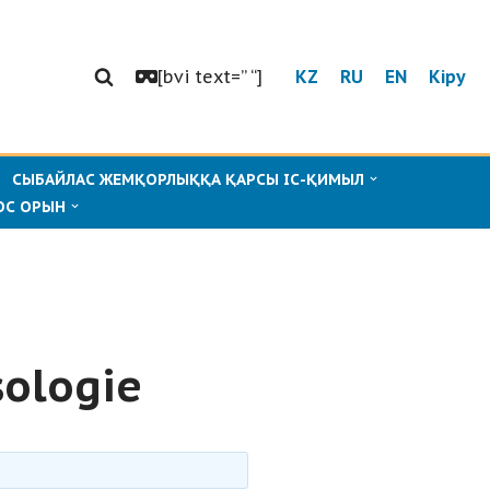
[bvi text=” “]
KZ
RU
EN
Кіру
СЫБАЙЛАС ЖЕМҚОРЛЫҚҚА ҚАРСЫ ІС-ҚИМЫЛ
ОС ОРЫН
sologie