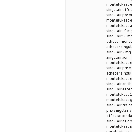
montelukast ef
singulair effe
singulair posol
montelukast e
montelukast an
singulair 10 m
singulair 10 m
acheter monte
acheter singul
singulair 5 mg
singulair som
montelukast et
singulair pris
acheter singul
montelukast et
singulair anti
singulair effe
montelukast 1
montelukast ge
singulair trai
prix singulair 
effet secondai
singulair et gr
montelukast pr
posologie sin