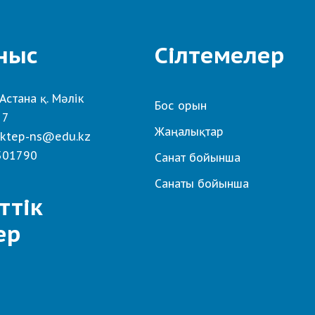
ныс
Сілтемелер
Астана қ. Мәлік
Бос орын
 7
Жаңалықтар
ktep-ns@edu.kz
501790
Санат бойынша
Санаты бойынша
ттік
ер