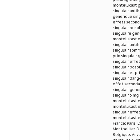
montelukast g
singulair ant
generique sing
effets seconda
singulair pos
singulaire gen
montelukast e
singulair anti
singulair som
prix singulair 
singulair effe
singulair poso
singulair et pr
singulair dang
effet secondair
singulair gene
singulair 5 mg
montelukast ef
montelukast ef
singulair effet
montelukast et
France: Paris, 
Montpellier, D
Belgique: Anve