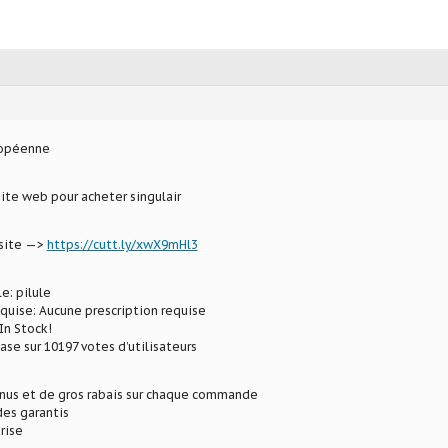
ropéenne
site web pour acheter singulair
 site —>
https://cutt.ly/xwX9mHl3
e: pilule
equise: Aucune prescription requise
In Stock!
ase sur 10197 votes d’utilisateurs
onus et de gros rabais sur chaque commande
des garantis
rise