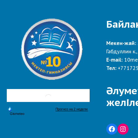
Байла
Мекен-жай:
Габдуллин к.,
E-mail:
10me
Тел:
+77172
Әлуме
желіл