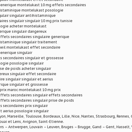
enerique montelukast 10 mg effets secondaires
ihistaminique montelukast posologie
ulair singulair antihistaminique
ires singulair singulair 10 mg prix tunisie
ologie acheter montelukast
erique singulair dangereux
ffets secondaires singulaire generique
histaminique singulair traitement
meil montelukast effet secondaire
generique singulair
ts secondaires singulair et grossesse
logie posologie singulair
ise de poids acheter singulair
ereux singulair effet secondaire
e singulair singulair et aerius
rique singulair et grossesse
 prix maroc montelukast 10 mg prix
fets secondaires singulair effets secondaires
fets secondaires singulair prise de poids
s secondaires prix singulair
 aerius posologie singulair
Lyon, Marseille, Toulouse, Bordeaux, Lille, Nice, Nantes, Strasbourg, Rennes,
ouai et Lens, Avignon, Saint-Etienne.
rs – Antwerpen, Louvain – Leuven, Bruges – Brugge, Gand – Gent, Hasselt, W