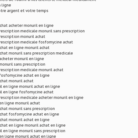
 ligne
tre argent et votre temps
hat acheter monuril en ligne
rescription medicale monuril sans prescription
rescription monuril achat
rescription medicale fosfomycine achat
hat en ligne monuril achat
hat monuril sans prescription medicale
acheter monuril en ligne
monuril sans prescription
rescription medicale monuril achat
fosfomycine achat en ligne
chat monuril achat
l en ligne monuril achat en ligne
l en ligne fosfomycine achat
rescription medicale acheter monuril en ligne
en ligne monuril achat
hat monuril sans prescription
chat fosfomycine achat en ligne
hat monuril achat en ligne
hat en ligne monuril achat en ligne
l en ligne monuril sans prescription
en ligne monuril achat en ligne