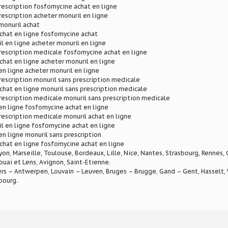
rescription fosfomycine achat en ligne
rescription acheter monuril en ligne
monuril achat
chat en ligne fosfomycine achat
l en ligne acheter monuril en ligne
rescription medicale fosfomycine achat en ligne
hat en ligne acheter monuril en ligne
en ligne acheter monuril en ligne
rescription monuril sans prescription medicale
hat en ligne monuril sans prescription medicale
rescription medicale monuril sans prescription medicale
en ligne fosfomycine achat en ligne
rescription medicale monuril achat en ligne
l en ligne fosfomycine achat en ligne
en ligne monuril sans prescription
hat en ligne fosfomycine achat en ligne
Lyon, Marseille, Toulouse, Bordeaux, Lille, Nice, Nantes, Strasbourg, Rennes,
ouai et Lens, Avignon, Saint-Etienne.
rs – Antwerpen, Louvain – Leuven, Bruges – Brugge, Gand – Gent, Hasselt, W
bourg.