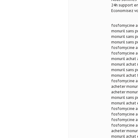
24h support en
Economisez vo
fosfomycine ac
monuril sans p
monuril sans p
monuril sans p
fosfomycine ac
fosfomycine ac
monuril achat 
monuril achat 
monuril sans p
monuril achat 
fosfomycine a
acheter monuri
acheter monuri
monuril sans p
monuril achat 
fosfomycine ac
fosfomycine a
fosfomycine ac
fosfomycine ac
acheter monuri
monuril achat 