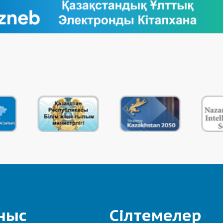
ныс
Сілтемелер