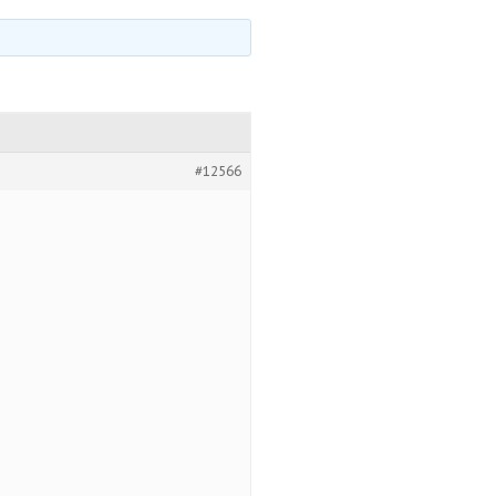
#12566