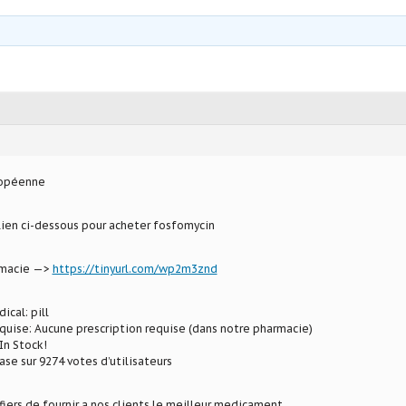
ropéenne
 lien ci-dessous pour acheter fosfomycin
armacie —>
https://tinyurl.com/wp2m3znd
ical: pill
uise: Aucune prescription requise (dans notre pharmacie)
In Stock!
ase sur 9274 votes d’utilisateurs
ers de fournir a nos clients le meilleur medicament