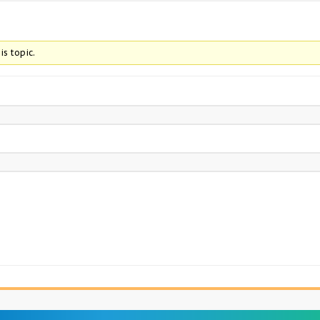
is topic.