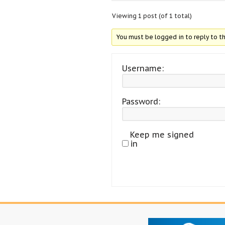
Viewing 1 post (of 1 total)
You must be logged in to reply to th
Username:
Password:
Keep me signed
in