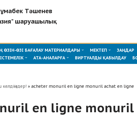
"Жұмабек Тәшенев
азия" шаруашылық
 ӨЗІН-ӨЗІ БАҒАЛАУ МАТЕРИАЛДАРЫ
МЕКТЕП
ЗАҢДАР
ІСТЕМЕЛІК
АТА-АНАЛАРҒА
ВИРТУАЛДЫ ҚАБЫЛДАУ
Б
ш келдіңіздер!
»
acheter monuril en ligne monuril achat en ligne
uril en ligne monuril