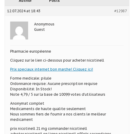
Author
Posts
12.07.2024 at 18:43
#12987
Anonymous
Guest
Pharmacie européenne
Cliquez sur le lien ci-dessous pour acheter nicotinell
Prix speciaux internet bon marche! Cliquez ici!
Forme medicale: pilule
Ordonnance requise: Aucune prescription requise
Disponibilité: In Stock!
Note 4,79 / 5 sur la base de 10099 votes d’utilisateurs
Anonymat complet
Medicaments de haute qualite seulement
Nous sommes fiers de fournir a nos clients le meilleur
medicament
prix nicotinell 21 mg commander nicotinell
acheter nicotinell en ligne nicotinell effets secondaires