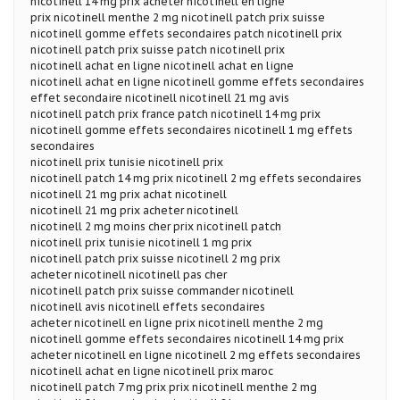
nicotinell 14 mg prix acheter nicotinell en ligne
prix nicotinell menthe 2 mg nicotinell patch prix suisse
nicotinell gomme effets secondaires patch nicotinell prix
nicotinell patch prix suisse patch nicotinell prix
nicotinell achat en ligne nicotinell achat en ligne
nicotinell achat en ligne nicotinell gomme effets secondaires
effet secondaire nicotinell nicotinell 21 mg avis
nicotinell patch prix france patch nicotinell 14 mg prix
nicotinell gomme effets secondaires nicotinell 1 mg effets
secondaires
nicotinell prix tunisie nicotinell prix
nicotinell patch 14 mg prix nicotinell 2 mg effets secondaires
nicotinell 21 mg prix achat nicotinell
nicotinell 21 mg prix acheter nicotinell
nicotinell 2 mg moins cher prix nicotinell patch
nicotinell prix tunisie nicotinell 1 mg prix
nicotinell patch prix suisse nicotinell 2 mg prix
acheter nicotinell nicotinell pas cher
nicotinell patch prix suisse commander nicotinell
nicotinell avis nicotinell effets secondaires
acheter nicotinell en ligne prix nicotinell menthe 2 mg
nicotinell gomme effets secondaires nicotinell 14 mg prix
acheter nicotinell en ligne nicotinell 2 mg effets secondaires
nicotinell achat en ligne nicotinell prix maroc
nicotinell patch 7 mg prix prix nicotinell menthe 2 mg