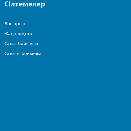
Сілтемелер
Бос орын
Жаңалықтар
Санат бойынша
Санаты бойынша