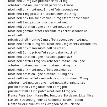
nicotinell 21 mg avis prix nicotinell 21 mg
acheter nicotinell nicotinell patch prix france
nicotinell prix nicotinell 2 mg effets secondaires
nicotinell 1 mg prix prix nicotinell menthe 2 mg
nicotinell prix tunisie nicotinell 1 mg effets secondaires
nicotinell 2 mg prix commander nicotinell
nicotinell achat en ligne prix nicotinell patch
nicotinell gomme effets secondaires effet secondaire
nicotinell
prix nicotinell menthe 2 mg effet secondaire nicotinell
nicotinell patch 21 mg prix nicotinell 2 mg effets secondaires
nicotinell prix maroc nicotinell pas cher
nicotinell 21 mg prix effet secondaire nicotinell
nicotinell achat en ligne nicotinell patch avis
nicotinell patch 14 mg prix acheter nicotinell en ligne
acheter nicotinell en ligne nicotinell 14 mg prix
nicotinell prix nicotinell effets secondaires
nicotinell achat en ligne nicotinell 14 mg prix
nicotinell 2 mg effets secondaires prix nicotinell 21 mg
acheter nicotinell en ligne nicotinell patch prix suisse
prix nicotinell 21 mg nicotinell 14 mg prix
prix nicotinell 21 mg patch nicotinell 14 mg prix
France: Paris, Lyon, Marseille, Toulouse, Bordeaux, Lille, Nice,
Nantes, Strasbourg, Rennes, Grenoble, Rouen, Toulon,
Montpellier, Douai et Lens, Avignon, Saint-Etienne.