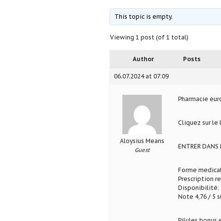
This topic is empty.
Viewing 1 post (of 1 total)
Author
Posts
06.07.2024 at 07:09
Pharmacie eu
Cliquez sur le
Aloysius Means
ENTRER DANS 
Guest
Forme medical
Prescription r
Disponibilité: 
Note 4,76 / 5 s
Pilules bonus