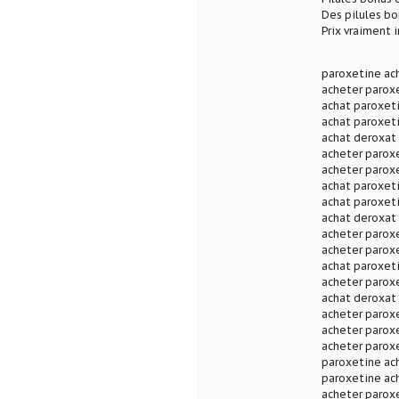
Des pilules b
Prix vraiment 
paroxetine ach
acheter paroxe
achat paroxet
achat paroxet
achat deroxat 
acheter paroxe
acheter paroxe
achat paroxeti
achat paroxeti
achat deroxat 
acheter parox
acheter parox
achat paroxet
acheter paroxe
achat deroxat 
acheter paroxe
acheter paroxe
acheter paroxe
paroxetine ach
paroxetine ac
acheter parox