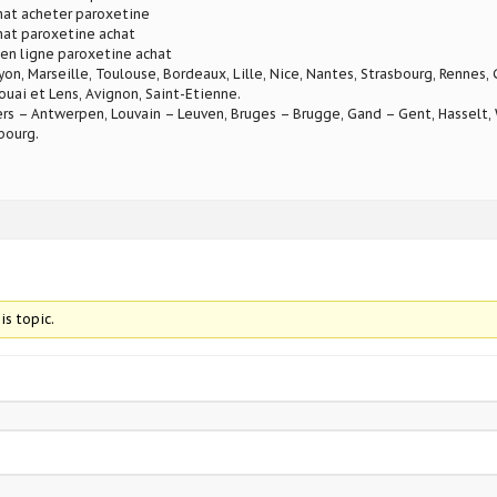
hat acheter paroxetine
hat paroxetine achat
en ligne paroxetine achat
Lyon, Marseille, Toulouse, Bordeaux, Lille, Nice, Nantes, Strasbourg, Rennes,
ouai et Lens, Avignon, Saint-Etienne.
rs – Antwerpen, Louvain – Leuven, Bruges – Brugge, Gand – Gent, Hasselt, W
bourg.
is topic.