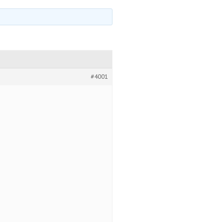
#4001