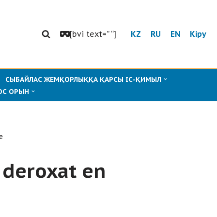
[bvi text=” “]
KZ
RU
EN
Кіру
СЫБАЙЛАС ЖЕМҚОРЛЫҚҚА ҚАРСЫ ІС-ҚИМЫЛ
ОС ОРЫН
e
 deroxat en