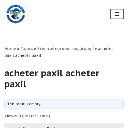
Skip
to
content
Home
»
Topics
»
Біздің сайтқа қош келдіңіздер!
»
acheter
paxil acheter paxil
acheter paxil acheter
paxil
This topic is empty.
Viewing 1 post (of 1 total)