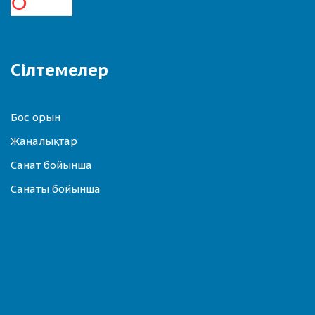
Сілтемелер
Бос орын
Жаңалықтар
Санат бойынша
Санаты бойынша