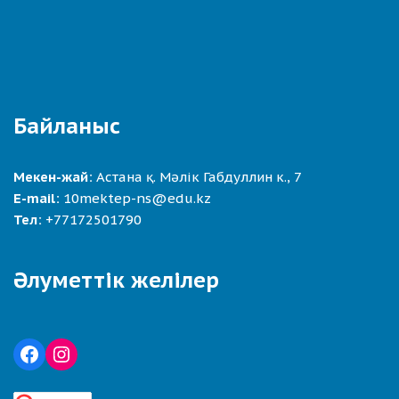
Байланыс
Мекен-жай:
Астана қ. Мәлік Габдуллин к., 7
E-mail:
10mektep-ns@edu.kz
Тел:
+77172501790
Әлуметтік желілер