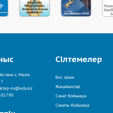
ныс
Сілтемелер
Астана қ. Мәлік
Бос орын
 7
Жаңалықтар
ktep-ns@edu.kz
501790
Санат бойынша
Санаты бойынша