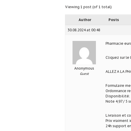
Viewing 1 post (of 1 total)
Author
Posts
30.08.2024 at 00:48
Pharmacie eu
Cliquez sur le
Anonymous
ALLEZ A LA P
Guest
Formulaire med
Ordonnance req
Disponibilité: 
Note 4,97 / 5 s
Livraison et c
Prix vraiment 
24h support en