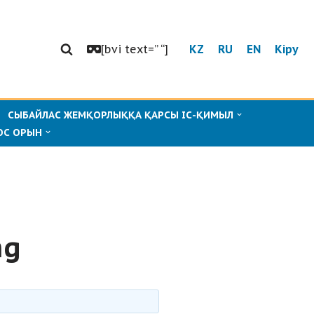
[bvi text=” “]
KZ
RU
EN
Кіру
СЫБАЙЛАС ЖЕМҚОРЛЫҚҚА ҚАРСЫ ІС-ҚИМЫЛ
ОС ОРЫН
mg