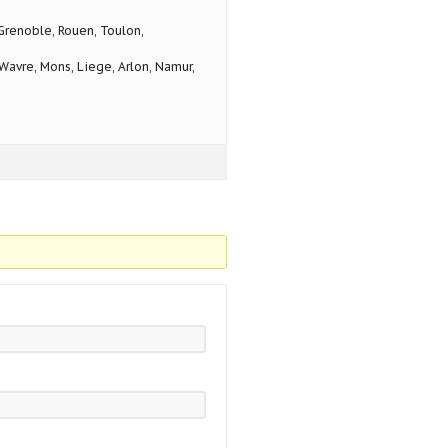
 Grenoble, Rouen, Toulon,
avre, Mons, Liege, Arlon, Namur,