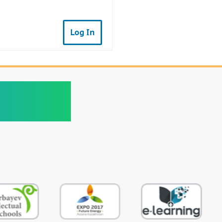
Log In