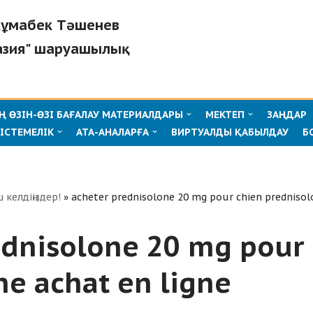
"Жұмабек Тәшенев
азия" шаруашылық
 ӨЗІН-ӨЗІ БАҒАЛАУ МАТЕРИАЛДАРЫ
МЕКТЕП
ЗАҢДАР
ІСТЕМЕЛІК
АТА-АНАЛАРҒА
ВИРТУАЛДЫ ҚАБЫЛДАУ
Б
ш келдіңіздер!
»
acheter prednisolone 20 mg pour chien prednisol
ednisolone 20 mg pour
ne achat en ligne