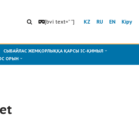
[bvi text=” “]
KZ
RU
EN
Кіру
СЫБАЙЛАС ЖЕМҚОРЛЫҚҚА ҚАРСЫ ІС-ҚИМЫЛ
ОС ОРЫН
et