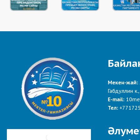
Байла
Мекен-жай:
Габдуллин к.,
E-mail:
10me
Тел:
+77172
Әлуме