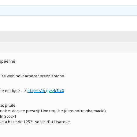
ropéenne
site web pour acheter prednisolone
ie en ligne —>
https://rb.gy/zk3lx0
e: pilule
equise: Aucune prescription requise (dans notre pharmacie)
In Stock!
ur la base de 12321 votes d’utilisateurs