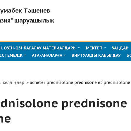
"Жұмабек Тәшенев
азия" шаруашылық
 ӨЗІН-ӨЗІ БАҒАЛАУ МАТЕРИАЛДАРЫ
МЕКТЕП
ЗАҢДАР
ІСТЕМЕЛІК
АТА-АНАЛАРҒА
ВИРТУАЛДЫ ҚАБЫЛДАУ
Б
ш келдіңіздер!
»
acheter prednisolone prednisone et prednisolone
ednisolone prednisone 
ne