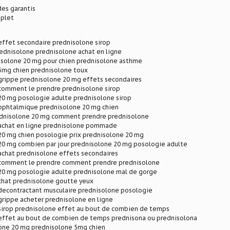
des garantis
plet
effet secondaire prednisolone sirop
ednisolone prednisolone achat en ligne
isolone 20 mg pour chien prednisolone asthme
5mg chien prednisolone toux
grippe prednisolone 20 mg effets secondaires
comment le prendre prednisolone sirop
20 mg posologie adulte prednisolone sirop
ophtalmique prednisolone 20 mg chien
dnisolone 20 mg comment prendre prednisolone
achat en ligne prednisolone pommade
20 mg chien posologie prix prednisolone 20 mg
20 mg combien par jour prednisolone 20 mg posologie adulte
achat prednisolone effets secondaires
comment le prendre comment prendre prednisolone
20 mg posologie adulte prednisolone mal de gorge
chat prednisolone goutte yeux
decontractant musculaire prednisolone posologie
grippe acheter prednisolone en ligne
sirop prednisolone effet au bout de combien de temps
effet au bout de combien de temps prednisona ou prednisolona
lone 20 mg prednisolone 5mg chien