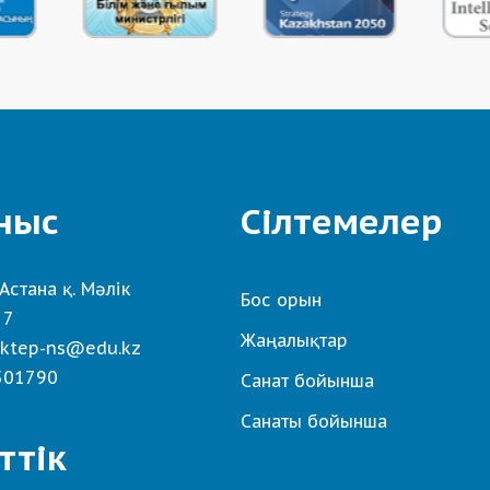
ныс
Сілтемелер
Астана қ. Мәлік
Бос орын
 7
Жаңалықтар
ktep-ns@edu.kz
501790
Санат бойынша
Санаты бойынша
ттік