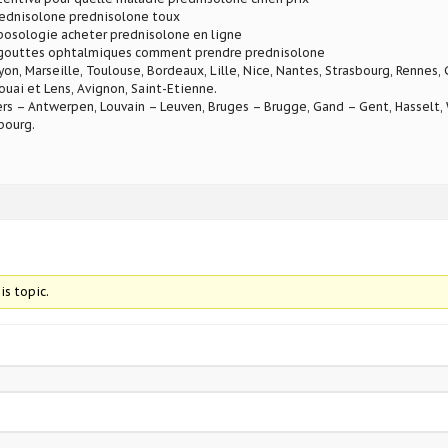
ednisolone prednisolone toux
posologie acheter prednisolone en ligne
gouttes ophtalmiques comment prendre prednisolone
Lyon, Marseille, Toulouse, Bordeaux, Lille, Nice, Nantes, Strasbourg, Rennes,
ouai et Lens, Avignon, Saint-Etienne.
rs – Antwerpen, Louvain – Leuven, Bruges – Brugge, Gand – Gent, Hasselt, W
bourg.
is topic.