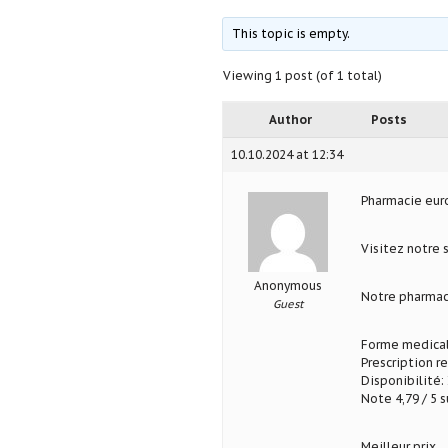
This topic is empty.
Viewing 1 post (of 1 total)
Author
Posts
10.10.2024 at 12:34
Pharmacie eu
Visitez notre 
Anonymous
Notre pharmac
Guest
Forme medical
Prescription r
Disponibilité: 
Note 4,79 / 5 s
Meilleur prix