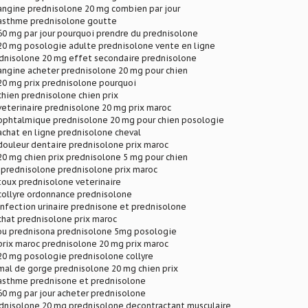
angine prednisolone 20 mg combien par jour
asthme prednisolone goutte
0 mg par jour pourquoi prendre du prednisolone
20 mg posologie adulte prednisolone vente en ligne
dnisolone 20 mg effet secondaire prednisolone
angine acheter prednisolone 20 mg pour chien
20 mg prix prednisolone pourquoi
hien prednisolone chien prix
eterinaire prednisolone 20 mg prix maroc
ophtalmique prednisolone 20 mg pour chien posologie
chat en ligne prednisolone cheval
douleur dentaire prednisolone prix maroc
0 mg chien prix prednisolone 5 mg pour chien
 prednisolone prednisolone prix maroc
toux prednisolone veterinaire
collyre ordonnance prednisolone
nfection urinaire prednisone et prednisolone
chat prednisolone prix maroc
ou prednisona prednisolone 5mg posologie
prix maroc prednisolone 20 mg prix maroc
20 mg posologie prednisolone collyre
mal de gorge prednisolone 20 mg chien prix
asthme prednisone et prednisolone
0 mg par jour acheter prednisolone
dnisolone 20 mg prednisolone decontractant musculaire