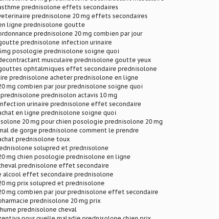
asthme prednisolone effets secondaires
veterinaire prednisolone 20 mg effets secondaires
en ligne prednisolone goutte
ordonnance prednisolone 20 mg combien par jour
outte prednisolone infection urinaire
5mg posologie prednisolone soigne quoi
decontractant musculaire prednisolone goutte yeux
gouttes ophtalmiques effet secondaire prednisolone
ire prednisolone acheter prednisolone en ligne
20 mg combien par jour prednisolone soigne quoi
 prednisolone prednisolon actavis 10 mg
nfection urinaire prednisolone effet secondaire
chat en ligne prednisolone soigne quoi
isolone 20 mg pour chien posologie prednisolone 20 mg
mal de gorge prednisolone comment le prendre
achat prednisolone toux
ednisolone solupred et prednisolone
20 mg chien posologie prednisolone en ligne
cheval prednisolone effet secondaire
e alcool effet secondaire prednisolone
20 mg prix solupred et prednisolone
20 mg combien par jour prednisolone effet secondaire
pharmacie prednisolone 20 mg prix
rhume prednisolone cheval
entiva pour quelle maladie prednisolone chien prix