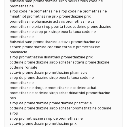
fluisedal sans promethazine sirop pour la toux codeine
promethazine
sirop codeine promethazine sirop codeine promethazine
rhinathiol promethazine prix promethazine prix
promethazine pharmacie actavis promethazine cz
promethazine prix sirop pour la toux codeine promethazine
promethazine sirop prix sirop pour la toux codeine
promethazine
fluisedal sans promethazine actavis promethazine cz
actavis promethazine codeine for sale promethazine
pharmacie
sirop promethazine rhinathiol promethazine prix
codeine promethazine sirop acheter actavis promethazine
codeine for sale
actavis promethazin promethazine pharmacie
sirop de promethazine sirop pour la toux codeine
promethazine
promethazine drogue promethazine codeine achat
promethazine codeine sirop achat rhinathiol promethazine
prix
sirop de promethazine promethazine pharmacie
codeine promethazine sirop acheter promethazine codeine
sirop
sirop promethazine sirop de promethazine
actavis promethazin promethazine prix