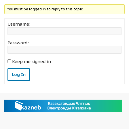
You must be logged in to reply to this topic.
Username:
Password:
Keep me signed in
Log In