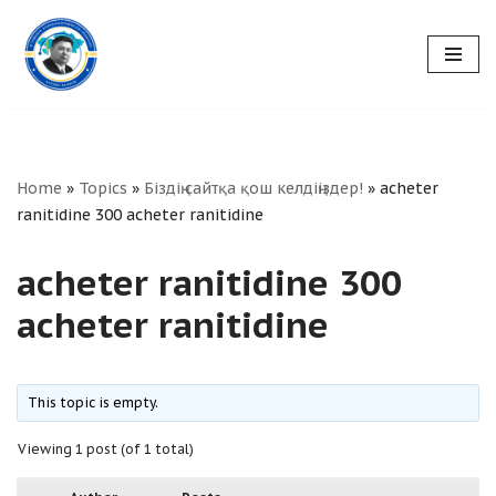
Skip
to
content
Home
»
Topics
»
Біздің сайтқа қош келдіңіздер!
»
acheter
ranitidine 300 acheter ranitidine
acheter ranitidine 300
acheter ranitidine
This topic is empty.
Viewing 1 post (of 1 total)