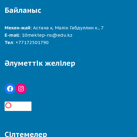
Байланыс
Мекен-жай:
Астана қ. Мәлік Габдуллин к., 7
E-mail:
10mektep-ns@edu.kz
Тел:
+77172501790
Әлуметтік желілер
Сілтемелер