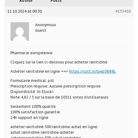
Author
Posts
11.10.2024 at 00:30
#133450
Anonymous
Guest
Pharmacie européenne
Cliquez sur le lien ci-dessous pour acheter ranitidine
Acheter ranitidine en ligne ==>
https://cutt.ly/Gwp3B89L
Formulaire medical: pill
Prescription requise: Aucune prescription requise
Disponibilité: In Stock!
Note 4,82 / 5 sur la base de 10511 votes d’utilisateurs
Seulement 100% qualite
100% satisfaction garantie
24h support en ligne
acheter ranitidine 300 ranitidine achat en ligne
achat ranitidine ranitidine acheter
acheter ranitidine 300 achat ranitidine