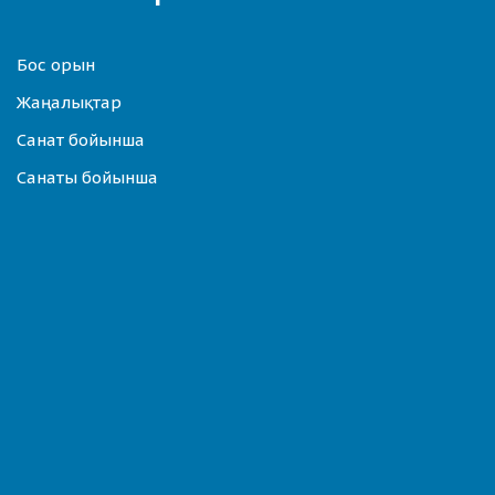
Бос орын
Жаңалықтар
Санат бойынша
Санаты бойынша