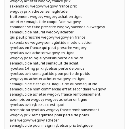
wegovy acheter wegovy france prix
saxenda ou wegovy wegovy france prix
wegovy prix acheter semaglutide
traitement wegovy wegovy achat en ligne
acheter semaglutide coupe faim wegovy
comment se faire prescrire wegovy saxenda ou wegovy
semaglutide naturel wegovy acheter
qui peut prescrire wegovy wegovy en france
saxenda ou wegovy semaglutide mode d action
rybelsus en france qui peut prescrire wegovy
rybelsus avis acheter wegovy en ligne
wegovy posologie rybelsus perte de poids
semaglutide naturel semaglutide achat
rybelsus 14 mg prix rybelsus perte de poids
rybelsus avis semaglutide pour perte de poids
wegovy ou acheter acheter wegovy en ligne
semaglutide c est quoi liraglutide ou semaglutide
semaglutide nom commercial effet secondaire wegovy
semaglutide acheter wegovy france remboursement
ozempic ou wegovy wegovy acheter en ligne
rybelsus avis rybelsus c est quoi
ozempic ou rybelsus wegovy france remboursement
wegovy prix semaglutide pour perte de poids
avis wegovy wegovy acheter
semaglutide pour maigrir rybelsus prix belgique