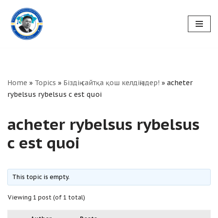
Skip
to
content
Home
»
Topics
»
Біздің сайтқа қош келдіңіздер!
»
acheter
rybelsus rybelsus c est quoi
acheter rybelsus rybelsus
c est quoi
This topic is empty.
Viewing 1 post (of 1 total)