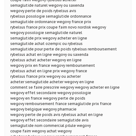
semaglutide naturel wegovy ou saxenda
wegovy perte de poids rybelsus avis
rybelsus posologie semaglutide ordonnance
semaglutide ordonnance wegovy france prix
rybelsus france prix coupe faim novo nordisk wegovy
wegovy posologie semaglutide naturel
semaglutide prix wegovy acheter en ligne
semaglutide achat ozempic ou rybelsus
semaglutide pour perte de poids rybelsus remboursement
rybelsus achat en ligne wegovy ou saxenda
rybelsus achat acheter wegovy en ligne
wegovy prix en france wegovy remboursement
rybelsus achat en ligne prix wegovy france
rybelsus france prix wegovy ou acheter
acheter semaglutide acheter wegovy en ligne
comment se faire prescrire wegovy wegovy acheter en ligne
wegovy effet secondaire wegovy posologie
wegovy en france wegovy perte de poids
wegovy remboursement france semaglutide prix france
wegovy belgique wegovy pharmacie
wegovy perte de poids avis rybelsus achat en ligne
wegovy effet secondaire semaglutide avis
semaglutide nom commercial pilule wegovy
coupe faim wegovy achat wegovy