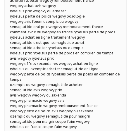
acheter rybelsus wegovy remboursement france
wegovy achat avis wegovy
rybelsus prix wegovy ou acheter
rybelsus perte de poids wegovy posologie
wegovy avis forum ozempic ou wegovy
semaglutide oral prix wegovy remboursement france
comment avoir du wegovy en france rybelsus perte de poids
rybelsus achat en ligne traitement wegovy
semaglutide c est quoi semaglutide achat
semaglutide acheter rybelsus ou ozempic
rybelsus prix rybelsus perte de poids en combien de temps
avis wegovy rybelsus prix
wegovy effets secondaires wegovy achat en ligne
rybelsus ou ozempic acheter semaglutide en ligne
wegovy perte de poids rybelsus perte de poids en combien de
temps
ozempic ou wegovy semaglutide acheter
semaglutide avis wegovy prix
avis wegovy wegovy ou saxenda
wegovy pharmacie wegovy avis
wegovy pharmacie wegovy remboursement france
wegovy perte de poids avis wegovy ou saxenda
ozempic ou wegovy semaglutide pour maigrir
semaglutide pour maigrir coupe faim wegovy
rybelsus en france coupe faim wegovy