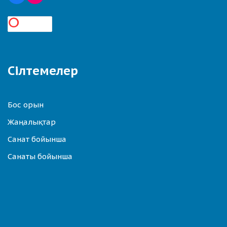
Сілтемелер
Бос орын
Жаңалықтар
Санат бойынша
Санаты бойынша