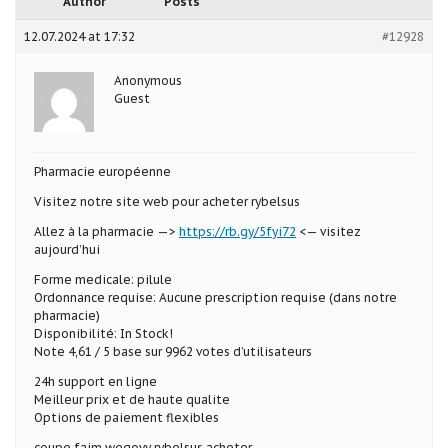
Author
Posts
12.07.2024 at 17:32
#12928
Anonymous
Guest
Pharmacie européenne
Visitez notre site web pour acheter rybelsus
Allez à la pharmacie —>
https://rb.gy/5fyi72
<— visitez
aujourd’hui
Forme medicale: pilule
Ordonnance requise: Aucune prescription requise (dans notre
pharmacie)
Disponibilité: In Stock!
Note 4,61 / 5 base sur 9962 votes d’utilisateurs
24h support en ligne
Meilleur prix et de haute qualite
Options de paiement flexibles
coupe faim wegovy rybelsus acheter