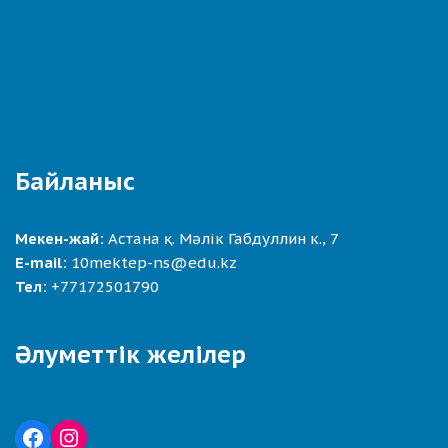
Байланыс
Мекен-жай:
Астана қ. Мәлік Габдуллин к., 7
E-mail:
10mektep-ns@edu.kz
Тел:
+77172501790
Әлуметтік желілер