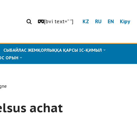
[bvi text=” “]
KZ
RU
EN
Кіру
СЫБАЙЛАС ЖЕМҚОРЛЫҚҚА ҚАРСЫ ІС-ҚИМЫЛ
ОС ОРЫН
igne
elsus achat