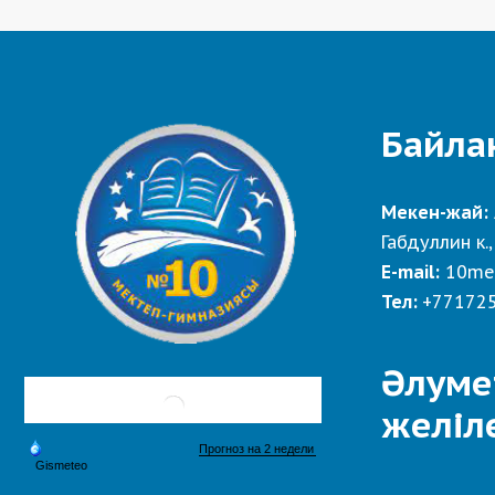
Байла
Мекен-жай:
Габдуллин к.,
E-mail:
10me
Тел:
+77172
Әлуме
желіл