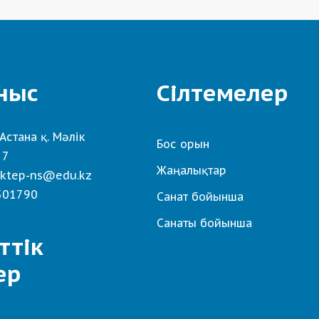
ныс
Сілтемелер
Астана қ. Мәлік
Бос орын
 7
Жаңалықтар
ktep-ns@edu.kz
501790
Санат бойынша
Санаты бойынша
ттік
ер