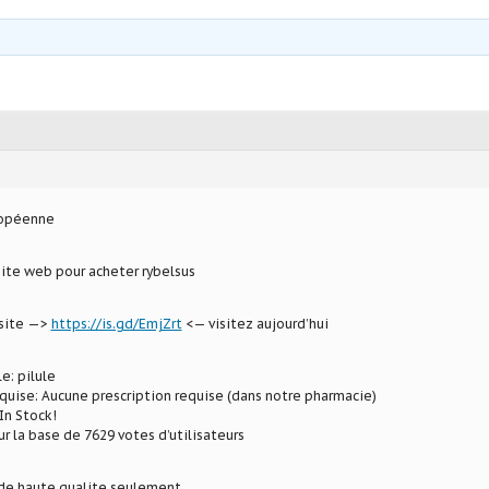
ropéenne
site web pour acheter rybelsus
 site —>
https://is.gd/EmjZrt
<— visitez aujourd’hui
e: pilule
uise: Aucune prescription requise (dans notre pharmacie)
In Stock!
ur la base de 7629 votes d’utilisateurs
e haute qualite seulement