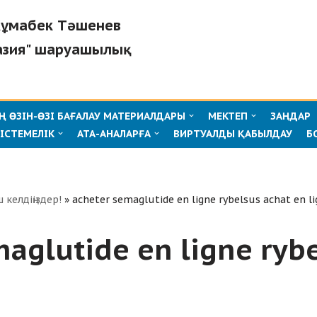
"Жұмабек Тәшенев
азия" шаруашылық
 ӨЗІН-ӨЗІ БАҒАЛАУ МАТЕРИАЛДАРЫ
МЕКТЕП
ЗАҢДАР
ІСТЕМЕЛІК
АТА-АНАЛАРҒА
ВИРТУАЛДЫ ҚАБЫЛДАУ
Б
ш келдіңіздер!
»
acheter semaglutide en ligne rybelsus achat en l
aglutide en ligne ryb