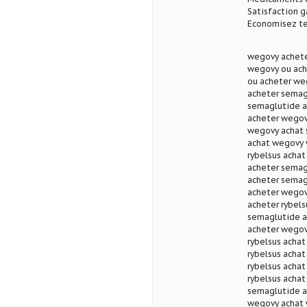
Satisfaction g
Economisez te
wegovy achete
wegovy ou ach
ou acheter we
acheter semag
semaglutide a
acheter wegov
wegovy achat 
achat wegovy 
rybelsus acha
acheter semag
acheter semag
acheter wegovy
acheter rybel
semaglutide a
acheter wegov
rybelsus achat
rybelsus achat
rybelsus achat
rybelsus achat
semaglutide a
wegovy achat 