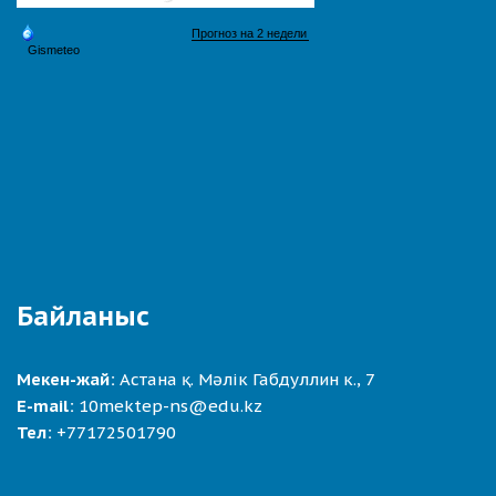
Байланыс
Мекен-жай:
Астана қ. Мәлік Габдуллин к., 7
E-mail:
10mektep-ns@edu.kz
Тел:
+77172501790