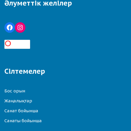
Әлуметтік желілер
Сілтемелер
Бос орын
Жаңалықтар
Санат бойынша
Санаты бойынша