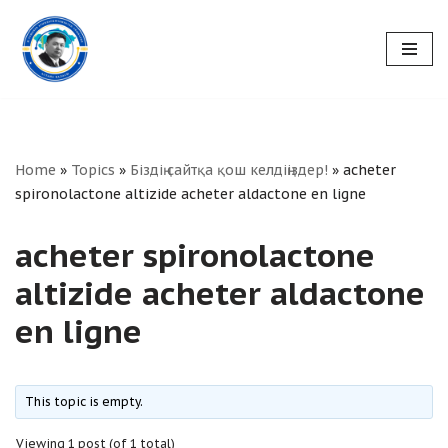
Skip
to
content
Home
»
Topics
»
Біздің сайтқа қош келдіңіздер!
»
acheter
spironolactone altizide acheter aldactone en ligne
acheter spironolactone
altizide acheter aldactone
en ligne
This topic is empty.
Viewing 1 post (of 1 total)