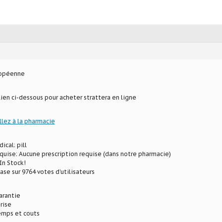
ropéenne
 lien ci-dessous pour acheter strattera en ligne
llez à la pharmacie
ical: pill
uise: Aucune prescription requise (dans notre pharmacie)
In Stock!
ase sur 9764 votes d’utilisateurs
arantie
rise
mps et couts