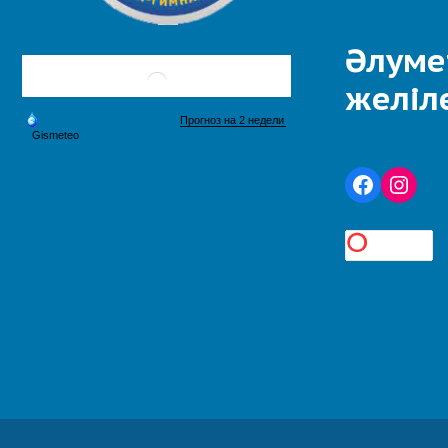
Әлуме
желіл