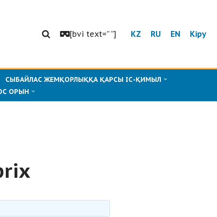
[bvi text=” “]
KZ
RU
EN
Кіру
СЫБАЙЛАС ЖЕМҚОРЛЫҚҚА ҚАРСЫ ІС-ҚИМЫЛ
ОС ОРЫН
prix