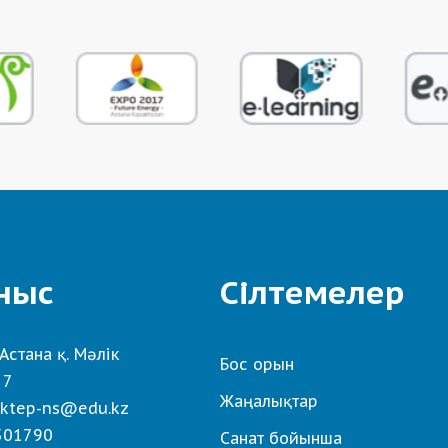
ныс
Сілтемелер
Астана қ. Мәлік
Бос орын
 7
Жаңалықтар
ktep-ns@edu.kz
501790
Санат бойынша