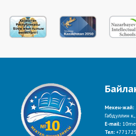
Байла
Мекен-жай:
Габдуллин к.,
E-mail:
10me
Тел:
+77172