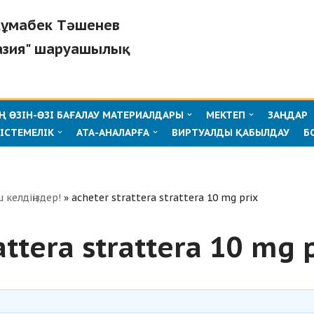
"Жұмабек Тәшенев
азия" шаруашылық
 ӨЗІН-ӨЗІ БАҒАЛАУ МАТЕРИАЛДАРЫ
МЕКТЕП
ЗАҢДАР
ІСТЕМЕЛІК
АТА-АНАЛАРҒА
ВИРТУАЛДЫ ҚАБЫЛДАУ
Б
ш келдіңіздер!
»
acheter strattera strattera 10 mg prix
attera strattera 10 mg 