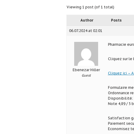
Viewing 1 post (of 1 total)
Author
Posts
06.07.2024 at 02:01
Pharmacie eu
Cliquez sur le
Ebenezar Hiller
Cliquez ici – A
Guest
Formulaire med
Ordonnance req
Disponibilité: 
Note 4,89 / 5 b
Satisfaction g
Paiement secu
Economisez te