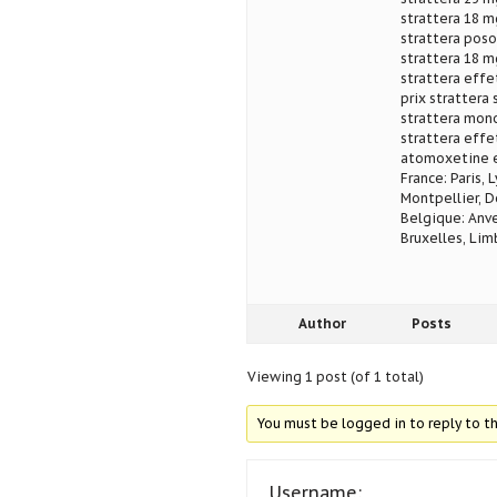
strattera 18 m
strattera poso
strattera 18 m
strattera effe
prix strattera
strattera mono
strattera effe
atomoxetine e
France: Paris, 
Montpellier, D
Belgique: Anve
Bruxelles, Lim
Author
Posts
Viewing 1 post (of 1 total)
You must be logged in to reply to th
Username: