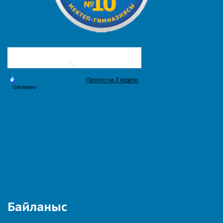
Байланыс