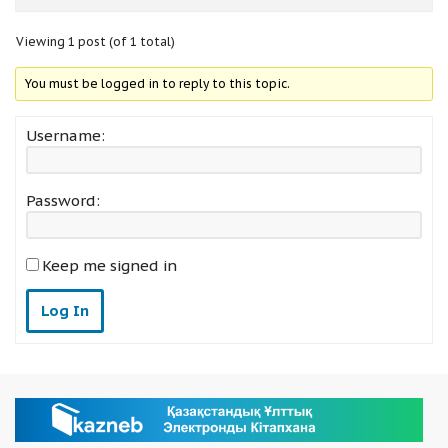
Viewing 1 post (of 1 total)
You must be logged in to reply to this topic.
Username:
Password:
Keep me signed in
Log In