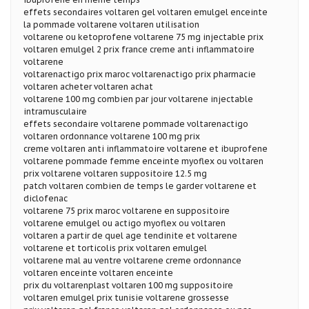
effets secondaires voltaren gel voltaren emulgel enceinte
la pommade voltarene voltaren utilisation
voltarene ou ketoprofene voltarene 75 mg injectable prix
voltaren emulgel 2 prix france creme anti inflammatoire
voltarene
voltarenactigo prix maroc voltarenactigo prix pharmacie
voltaren acheter voltaren achat
voltarene 100 mg combien par jour voltarene injectable
intramusculaire
effets secondaire voltarene pommade voltarenactigo
voltaren ordonnance voltarene 100 mg prix
creme voltaren anti inflammatoire voltarene et ibuprofene
voltarene pommade femme enceinte myoflex ou voltaren
prix voltarene voltaren suppositoire 12.5 mg
patch voltaren combien de temps le garder voltarene et
diclofenac
voltarene 75 prix maroc voltarene en suppositoire
voltarene emulgel ou actigo myoflex ou voltaren
voltaren a partir de quel age tendinite et voltarene
voltarene et torticolis prix voltaren emulgel
voltarene mal au ventre voltarene creme ordonnance
voltaren enceinte voltaren enceinte
prix du voltarenplast voltaren 100 mg suppositoire
voltaren emulgel prix tunisie voltarene grossesse