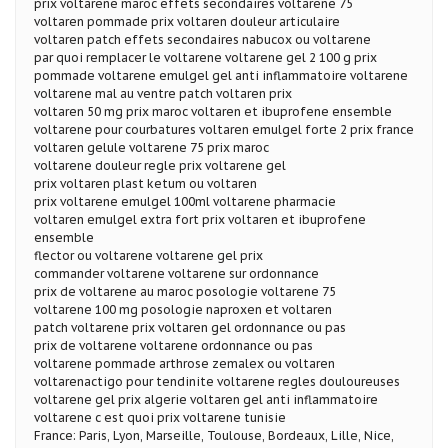
prix voltarene maroc effets secondaires voltarene 75
voltaren pommade prix voltaren douleur articulaire
voltaren patch effets secondaires nabucox ou voltarene
par quoi remplacer le voltarene voltarene gel 2 100 g prix
pommade voltarene emulgel gel anti inflammatoire voltarene
voltarene mal au ventre patch voltaren prix
voltaren 50 mg prix maroc voltaren et ibuprofene ensemble
voltarene pour courbatures voltaren emulgel forte 2 prix france
voltaren gelule voltarene 75 prix maroc
voltarene douleur regle prix voltarene gel
prix voltaren plast ketum ou voltaren
prix voltarene emulgel 100ml voltarene pharmacie
voltaren emulgel extra fort prix voltaren et ibuprofene
ensemble
flector ou voltarene voltarene gel prix
commander voltarene voltarene sur ordonnance
prix de voltarene au maroc posologie voltarene 75
voltarene 100 mg posologie naproxen et voltaren
patch voltarene prix voltaren gel ordonnance ou pas
prix de voltarene voltarene ordonnance ou pas
voltarene pommade arthrose zemalex ou voltaren
voltarenactigo pour tendinite voltarene regles douloureuses
voltarene gel prix algerie voltaren gel anti inflammatoire
voltarene c est quoi prix voltarene tunisie
France: Paris, Lyon, Marseille, Toulouse, Bordeaux, Lille, Nice,