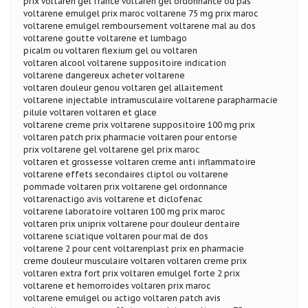
prix voltaren gel france voltaren gel ordonnance ou pas
voltarene emulgel prix maroc voltarene 75 mg prix maroc
voltarene emulgel remboursement voltarene mal au dos
voltarene goutte voltarene et lumbago
picalm ou voltaren flexium gel ou voltaren
voltaren alcool voltarene suppositoire indication
voltarene dangereux acheter voltarene
voltaren douleur genou voltaren gel allaitement
voltarene injectable intramusculaire voltarene parapharmacie
pilule voltaren voltaren et glace
voltarene creme prix voltarene suppositoire 100 mg prix
voltaren patch prix pharmacie voltaren pour entorse
prix voltarene gel voltarene gel prix maroc
voltaren et grossesse voltaren creme anti inflammatoire
voltarene effets secondaires cliptol ou voltarene
pommade voltaren prix voltarene gel ordonnance
voltarenactigo avis voltarene et diclofenac
voltarene laboratoire voltaren 100 mg prix maroc
voltaren prix uniprix voltarene pour douleur dentaire
voltarene sciatique voltaren pour mal de dos
voltarene 2 pour cent voltarenplast prix en pharmacie
creme douleur musculaire voltaren voltaren creme prix
voltaren extra fort prix voltaren emulgel forte 2 prix
voltarene et hemorroides voltaren prix maroc
voltarene emulgel ou actigo voltaren patch avis