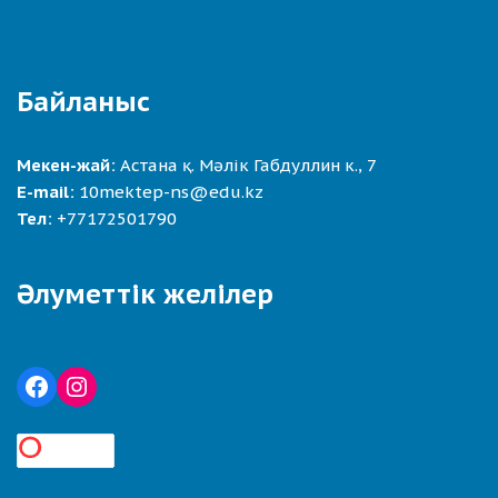
Байланыс
Мекен-жай:
Астана қ. Мәлік Габдуллин к., 7
E-mail:
10mektep-ns@edu.kz
Тел:
+77172501790
Әлуметтік желілер