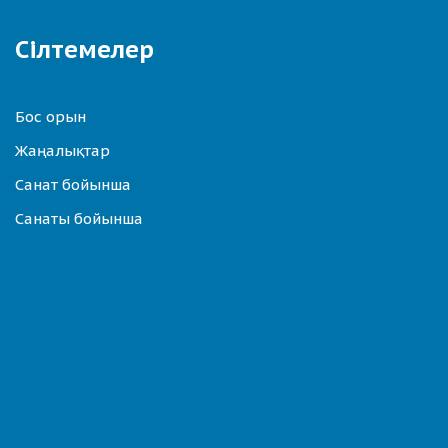
Сілтемелер
Бос орын
Жаңалықтар
Санат бойынша
Санаты бойынша