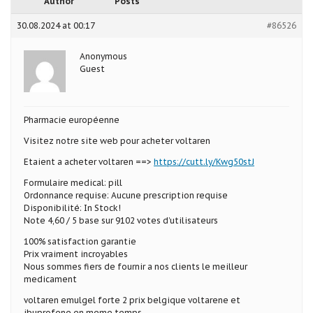
Author
Posts
30.08.2024 at 00:17
#86526
Anonymous
Guest
Pharmacie européenne
Visitez notre site web pour acheter voltaren
Etaient a acheter voltaren ==>
https://cutt.ly/Kwg50stJ
Formulaire medical: pill
Ordonnance requise: Aucune prescription requise
Disponibilité: In Stock!
Note 4,60 / 5 base sur 9102 votes d’utilisateurs
100% satisfaction garantie
Prix vraiment incroyables
Nous sommes fiers de fournir a nos clients le meilleur
medicament
voltaren emulgel forte 2 prix belgique voltarene et
ibuprofene en meme temps