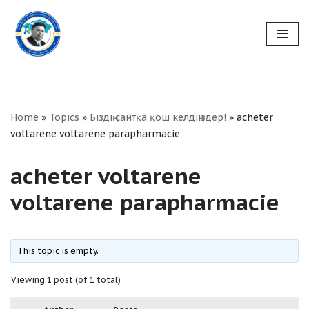
Skip
to
content
Home
»
Topics
»
Біздің сайтқа қош келдіңіздер!
»
acheter
voltarene voltarene parapharmacie
acheter voltarene
voltarene parapharmacie
This topic is empty.
Viewing 1 post (of 1 total)