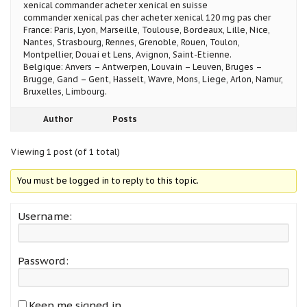
xenical commander acheter xenical en suisse
commander xenical pas cher acheter xenical 120 mg pas cher
France: Paris, Lyon, Marseille, Toulouse, Bordeaux, Lille, Nice,
Nantes, Strasbourg, Rennes, Grenoble, Rouen, Toulon,
Montpellier, Douai et Lens, Avignon, Saint-Etienne.
Belgique: Anvers – Antwerpen, Louvain – Leuven, Bruges –
Brugge, Gand – Gent, Hasselt, Wavre, Mons, Liege, Arlon, Namur,
Bruxelles, Limbourg.
Author
Posts
Viewing 1 post (of 1 total)
You must be logged in to reply to this topic.
Username:
Password:
Keep me signed in