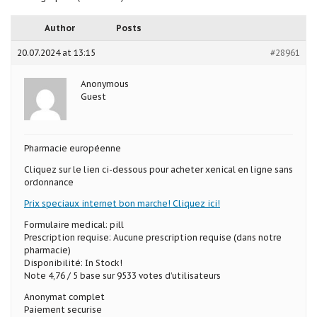
Author
Posts
20.07.2024 at 13:15
#28961
Anonymous
Guest
Pharmacie européenne
Cliquez sur le lien ci-dessous pour acheter xenical en ligne sans
ordonnance
Prix speciaux internet bon marche! Cliquez ici!
Formulaire medical: pill
Prescription requise: Aucune prescription requise (dans notre
pharmacie)
Disponibilité: In Stock!
Note 4,76 / 5 base sur 9533 votes d’utilisateurs
Anonymat complet
Paiement securise