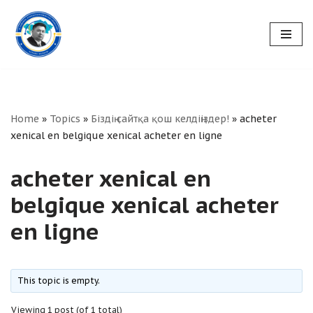
Skip
to
content
Home
»
Topics
»
Біздің сайтқа қош келдіңіздер!
»
acheter
xenical en belgique xenical acheter en ligne
acheter xenical en
belgique xenical acheter
en ligne
This topic is empty.
Viewing 1 post (of 1 total)