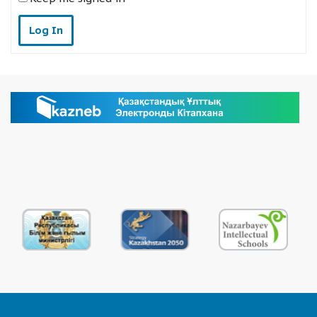
Log In